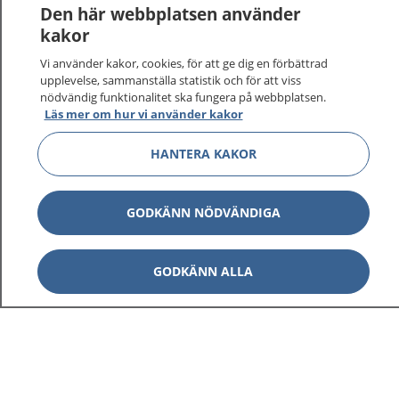
Den här webbplatsen använder
kakor
Vi använder kakor, cookies, för att ge dig en förbättrad
upplevelse, sammanställa statistik och för att viss
nödvändig funktionalitet ska fungera på webbplatsen.
Visa inn
1177 på flera språk
Läs mer om hur vi använder kakor
Visa inn
HANTERA KAKOR
Om 1177
Visa inn
Kontakt
GODKÄNN NÖDVÄNDIGA
Behandling av personuppgifter
GODKÄNN ALLA
Hantering av kakor
Inställningar för kakor