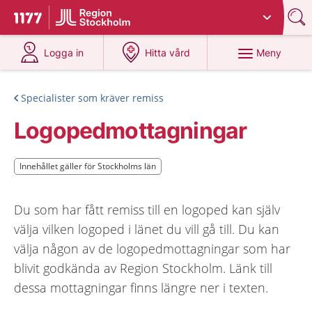
Du har valt region
Stockholms län
.
Till startsidan för 1177
på 1177.se
på 1177.se
Meny
Logga in
Hitta vård
Specialister som kräver remiss
Logopedmottagningar
Innehållet gäller för Stockholms län
Innehållet gäller för Stockholms län
Du som har fått remiss till en logoped kan själv
välja vilken logoped i länet du vill gå till. Du kan
välja någon av de logopedmottagningar som har
blivit godkända av Region Stockholm. Länk till
dessa mottagningar finns längre ner i texten.