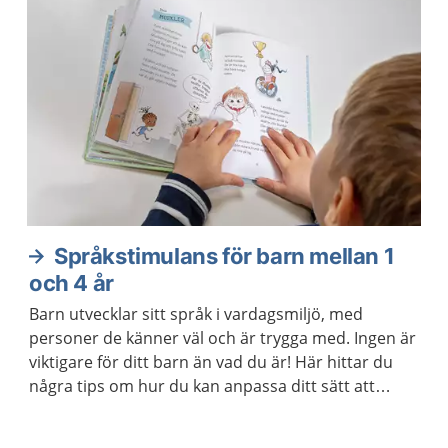
Språkstimulans för barn mellan 1
och 4 år
Barn utvecklar sitt språk i vardagsmiljö, med
personer de känner väl och är trygga med. Ingen är
viktigare för ditt barn än vad du är! Här hittar du
några tips om hur du kan anpassa ditt sätt att
prata. Då får ditt barn fler ledtrådar till hur orden
låter och hur man gör för att säga dem.