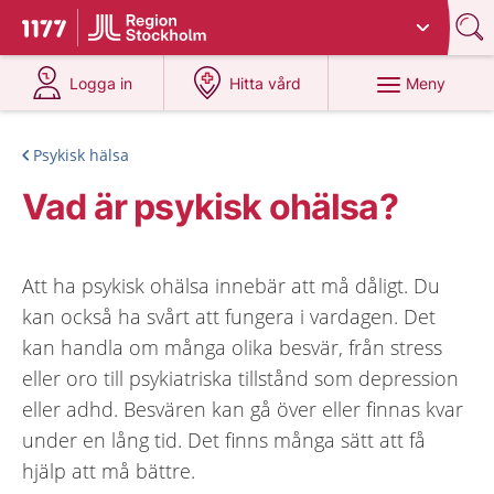
Du har valt region
Stockholms län
.
Till startsidan för 1177
på 1177.se
på 1177.se
Meny
Logga in
Hitta vård
Psykisk hälsa
Vad är psykisk ohälsa?
Att ha psykisk ohälsa innebär att må dåligt. Du
kan också ha svårt att fungera i vardagen. Det
kan handla om många olika besvär, från stress
eller oro till psykiatriska tillstånd som depression
eller adhd. Besvären kan gå över eller finnas kvar
under en lång tid. Det finns många sätt att få
hjälp att må bättre.