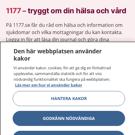
1177
–
tryggt om din hälsa och vård
På 1177.se får du råd om hälsa och information om
sjukdomar och vilka mottagningar du kan kontakta.
Logga in för att läsa din journal och göra dina
vårdärenden. Ring telefonnummer 1177 för
Den här webbplatsen använder
sjukvårdsrådgivning dygnet runt.
kakor
1177 ger dig råd när du vill må bättre.
Vi använder kakor, cookies, för att ge dig en förbättrad
upplevelse, sammanställa statistik och för att viss
nödvändig funktionalitet ska fungera på webbplatsen.
Läs mer om hur vi använder kakor
HANTERA KAKOR
Visa inn
1177 på flera språk
Visa inn
Om 1177
GODKÄNN NÖDVÄNDIGA
Visa inn
Kontakt