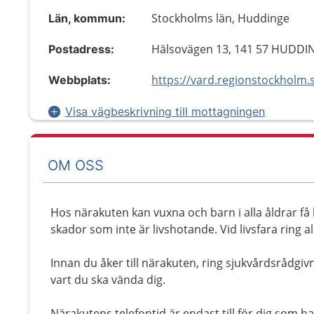
Stockholms län, Huddinge
Län, kommun:
Hälsovägen 13, 141 57 HUDDI
Postadress:
Webbplats:
Visa vägbeskrivning till mottagningen
OM OSS
Hos närakuten kan vuxna och barn i alla åldrar f
skador som inte är livshotande. Vid livsfara ring al
Innan du åker till närakuten, ring sjukvårdsrådgiv
vart du ska vända dig.
Närakutens telefontid är endast till för dig som ha