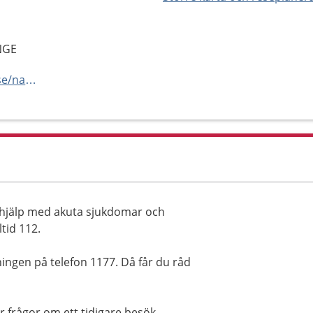
NGE
https://vard.regionstockholm.se/narakuter/
å hjälp med akuta sjukdomar och
ltid 112.
ningen på telefon 1177. Då får du råd
r frågor om ett tidigare besök.