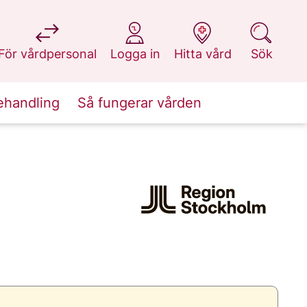
på 1177.se
på 1177.se
på 1177.se
på 1177.se
För vårdpersonal
Logga in
Hitta vård
Sök
ehandling
Så fungerar vården