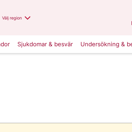
Du har valt region
Välj
en annan
region
Stockholms län
.
ador
Sjukdomar & besvär
Undersökning & b