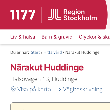
Till startsidan för 1177
Liv & hälsa
Barn & gravid
Olyckor & sk
Du är här:
Start
Hitta vård
Närakut Huddinge
Närakut Huddinge
Hälsovägen 13, Huddinge
Visa på karta
Vägbeskrivning