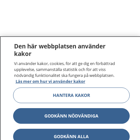
Den här webbplatsen använder
kakor
1177
–
tryggt om din hälsa och vård
Vi använder kakor, cookies, för att ge dig en förbättrad
upplevelse, sammanställa statistik och för att viss
nödvändig funktionalitet ska fungera på webbplatsen.
På 1177.se får du råd om hälsa och information om
Läs mer om hur vi använder kakor
sjukdomar och vilka mottagningar du kan kontakta.
Logga in för att läsa din journal och göra dina
HANTERA KAKOR
vårdärenden. Ring telefonnummer 1177 för
sjukvårdsrådgivning dygnet runt.
1177 ger dig råd när du vill må bättre.
GODKÄNN NÖDVÄNDIGA
GODKÄNN ALLA