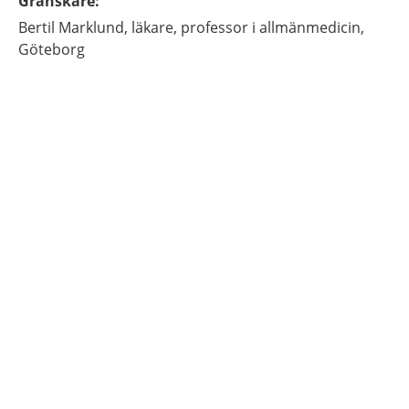
Granskare
:
Bertil
Marklund,
läkare, professor i allmänmedicin,
Göteborg