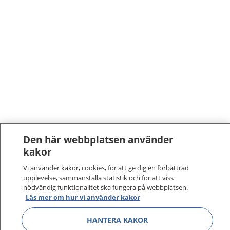
Den här webbplatsen använder
kakor
1177
–
tryggt om din hälsa och vård
Vi använder kakor, cookies, för att ge dig en förbättrad
På 1177.se får du råd om hälsa och information om
upplevelse, sammanställa statistik och för att viss
nödvändig funktionalitet ska fungera på webbplatsen.
sjukdomar och vilka mottagningar du kan kontakta.
Läs mer om hur vi använder kakor
Logga in för att läsa din journal och göra dina
vårdärenden. Ring telefonnummer 1177 för
HANTERA KAKOR
sjukvårdsrådgivning dygnet runt.