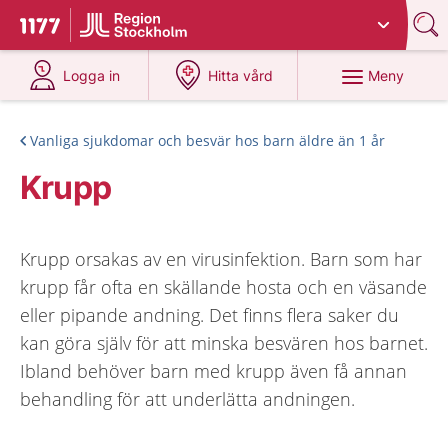
Du har valt region
Stockholms län
.
Till startsidan för 1177
på 1177.se
på 1177.se
Meny
Logga in
Hitta vård
Vanliga sjukdomar och besvär hos barn äldre än 1 år
Krupp
Krupp orsakas av en virusinfektion. Barn som har
krupp får ofta en skällande hosta och en väsande
eller pipande andning. Det finns flera saker du
kan göra själv för att minska besvären hos barnet.
Ibland behöver barn med krupp även få annan
behandling för att underlätta andningen.