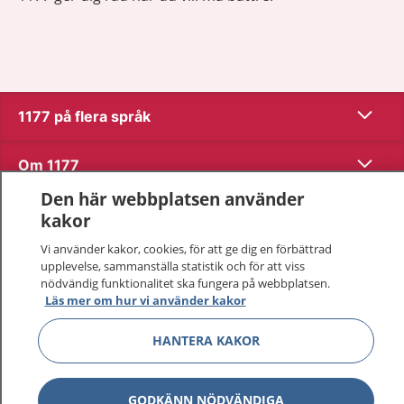
Visa inn
1177 på flera språk
Visa inn
Om 1177
Den här webbplatsen använder
Visa inn
Kontakt
kakor
Vi använder kakor, cookies, för att ge dig en förbättrad
upplevelse, sammanställa statistik och för att viss
Behandling av personuppgifter
nödvändig funktionalitet ska fungera på webbplatsen.
Läs mer om hur vi använder kakor
Hantering av kakor
HANTERA KAKOR
Inställningar för kakor
GODKÄNN NÖDVÄNDIGA