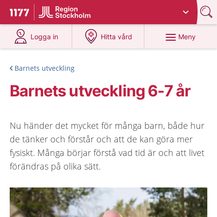
Du har valt region
Stockholms län
.
Till startsidan för 1177
på 1177.se
på 1177.se
Meny
Logga in
Hitta vård
Barnets utveckling
Barnets utveckling 6-7 år
Nu händer det mycket för många barn, både hur
de tänker och förstår och att de kan göra mer
fysiskt. Många börjar förstå vad tid är och att livet
förändras på olika sätt.