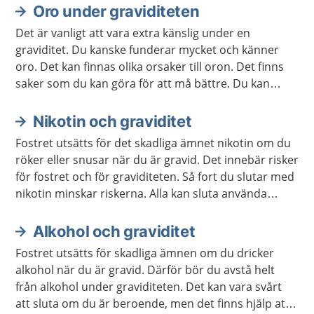
Oro under graviditeten
Det är vanligt att vara extra känslig under en
graviditet. Du kanske funderar mycket och känner
oro. Det kan finnas olika orsaker till oron. Det finns
saker som du kan göra för att må bättre. Du kan
också behöva prata med någon om oron, till exempel
en barnmorska.
Nikotin och graviditet
Fostret utsätts för det skadliga ämnet nikotin om du
röker eller snusar när du är gravid. Det innebär risker
för fostret och för graviditeten. Så fort du slutar med
nikotin minskar riskerna. Alla kan sluta använda
nikotin. Du kan få hjälp om det är svårt. Men undvik
nikotinplåster, nikotintuggummi och e-cigaretter.
Alkohol och graviditet
Fostret utsätts för skadliga ämnen om du dricker
alkohol när du är gravid. Därför bör du avstå helt
från alkohol under graviditeten. Det kan vara svårt
att sluta om du är beroende, men det finns hjälp att