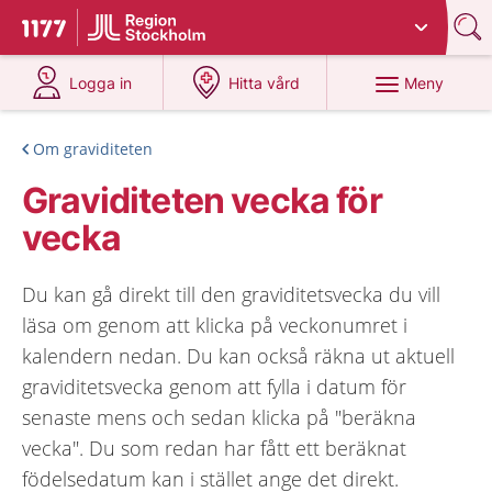
Du har valt region
Stockholms län
.
Till startsidan för 1177
på 1177.se
på 1177.se
Meny
Logga in
Hitta vård
Om graviditeten
Graviditeten vecka för
vecka
Du kan gå direkt till den graviditetsvecka du vill
läsa om genom att klicka på veckonumret i
kalendern nedan. Du kan också räkna ut aktuell
graviditetsvecka genom att fylla i datum för
senaste mens och sedan klicka på "beräkna
vecka". Du som redan har fått ett beräknat
födelsedatum kan i stället ange det direkt.