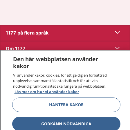
Visa inn
1177 på flera språk
Visa inn
Om 1177
Den här webbplatsen använder
Visa inn
Kontakt
kakor
Vi använder kakor, cookies, för att ge dig en förbättrad
upplevelse, sammanställa statistik och för att viss
Behandling av personuppgifter
nödvändig funktionalitet ska fungera på webbplatsen.
Läs mer om hur vi använder kakor
Hantering av kakor
HANTERA KAKOR
Inställningar för kakor
GODKÄNN NÖDVÄNDIGA