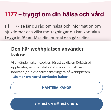
1177
–
tryggt om din hälsa och vård
På 1177.se får du råd om hälsa och information om
sjukdomar och vilka mottagningar du kan kontakta.
Logga in för att läsa din journal och göra dina
vårdärenden. Ring telefonnummer 1177 för
Den här webbplatsen använder
sjukvårdsrådgivning dygnet runt.
kakor
1177 ger dig råd när du vill må bättre.
Vi använder kakor, cookies, för att ge dig en förbättrad
upplevelse, sammanställa statistik och för att viss
nödvändig funktionalitet ska fungera på webbplatsen.
Läs mer om hur vi använder kakor
Visa inn
HANTERA KAKOR
1177 på flera språk
Visa inn
Om 1177
GODKÄNN NÖDVÄNDIGA