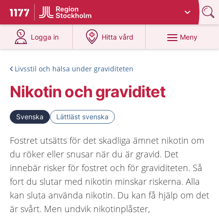
Du har valt region
Stockholms län
.
Till startsidan för 1177
på 1177.se
på 1177.se
Meny
Logga in
Hitta vård
Livsstil och hälsa under graviditeten
Nikotin och graviditet
Svenska
Lättläst svenska
Fostret utsätts för det skadliga ämnet nikotin om
du röker eller snusar när du är gravid. Det
innebär risker för fostret och för graviditeten. Så
fort du slutar med nikotin minskar riskerna. Alla
kan sluta använda nikotin. Du kan få hjälp om det
är svårt. Men undvik nikotinplåster,