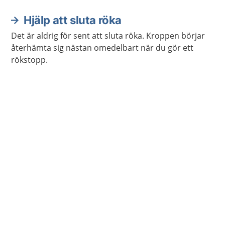
också behöva prata med någon om oron, till exempel
en barnmorska.
Hjälp att sluta röka
Det är aldrig för sent att sluta röka. Kroppen börjar
återhämta sig nästan omedelbart när du gör ett
rökstopp.