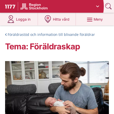
Du har valt region
Stockholms län
.
Till startsidan för 1177
på 1177.se
på 1177.se
Meny
Logga in
Hitta vård
Föräldrastöd och information till blivande föräldrar
Tema: Föräldraskap