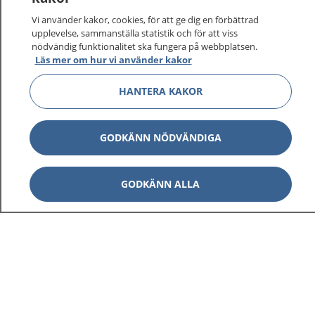
Vi använder kakor, cookies, för att ge dig en förbättrad
upplevelse, sammanställa statistik och för att viss
1177
–
tryggt om din hälsa och vård
nödvändig funktionalitet ska fungera på webbplatsen.
Läs mer om hur vi använder kakor
På 1177.se får du råd om hälsa och information om
sjukdomar och vilka mottagningar du kan kontakta.
HANTERA KAKOR
Logga in för att läsa din journal och göra dina
vårdärenden. Ring telefonnummer 1177 för
GODKÄNN NÖDVÄNDIGA
sjukvårdsrådgivning dygnet runt.
1177 ger dig råd när du vill må bättre.
GODKÄNN ALLA
Visa inn
1177 på flera språk
Visa inn
Om 1177