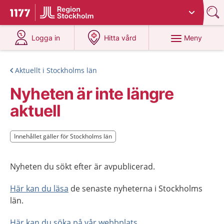
Du har valt region
Stockholms län
.
Till startsidan för 1177
på 1177.se
på 1177.se
Meny
Logga in
Hitta vård
Aktuellt i Stockholms län
Nyheten är inte längre
aktuell
Innehållet gäller för Stockholms län
Innehållet gäller för Stockholms län
Nyheten du sökt efter är avpublicerad.
Här kan du läsa
de senaste nyheterna i Stockholms
län.
Här kan du söka på vår webbplats
.