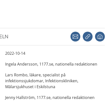
Dela via mejl
Kopiera län
Skr
KELN
2022-10-14
Ingela
Andersson,
1177.se, nationella redaktionen
Lars
Rombo,
läkare, specialist på
infektionssjukdomar,
Infektionskliniken,
Mälarsjukhuset i Eskilstuna
Jenny
Hallström,
1177.se, nationella redaktionen