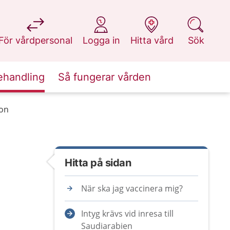
på 1177.se
på 1177.se
på 1177.se
på 1177.se
För vårdpersonal
Logga in
Hitta vård
Sök
ehandling
Så fungerar vården
ion
Hitta på sidan
När ska jag vaccinera mig?
Intyg krävs vid inresa till
Saudiarabien