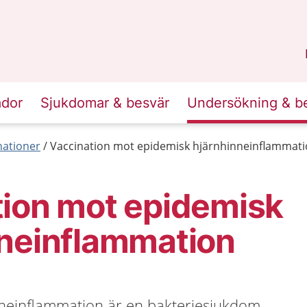
n
Sörmland
.
ador
Sjukdomar & besvär
Undersökning & b
nationer
Vaccination mot epidemisk hjärnhinneinflammat
tion mot epidemisk
nneinflammation
neinflammation är en bakteriesjukdom.