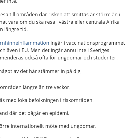
er inte.
sa till områden där risken att smittas är större än i
at vara om du ska resa i västra eller centrala Afrika
 längre tid.
ärnhinneinflammation
ingår i vaccinationsprogrammet
ch även i EU. Men det ingår ännu inte i Sveriges
menderas också ofta för ungdomar och studenter.
något av det här stämmer in på dig:
kområden längre än tre veckor.
s med lokalbefolkningen i riskområden.
 land där det pågår en epidemi.
större internationellt möte med ungdomar.