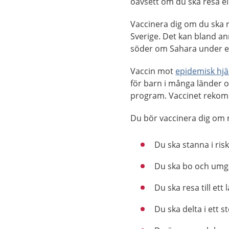
oavsett om du ska resa ell
Vaccinera dig om du ska re
Sverige. Det kan bland ann
söder om Sahara under en
Vaccin mot
epidemisk hj
för barn i många länder o
program. Vaccinet rekom
Du bör vaccinera dig om 
Du ska stanna i ris
Du ska bo och umgå
Du ska resa till ett
Du ska delta i ett 