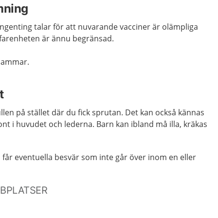
mning
Ingenting talar för att nuvarande vacciner är olämpliga
erfarenheten är ännu begränsad.
u ammar.
t
ullen på stället där du fick sprutan. Det kan också kännas
ont i huvudet och lederna. Barn kan ibland må illa, kräkas
får eventuella besvär som inte går över inom en eller
BBPLATSER