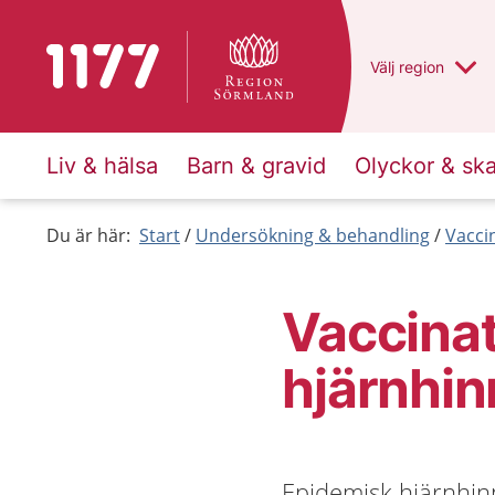
Till startsidan för 1177
Du har valt regio
Välj
en annan
region
Liv & hälsa
Barn & gravid
Olyckor & sk
Du är här:
Start
Undersökning & behandling
Vacci
Vaccina
hjärnhi
Epidemisk hjärnhin