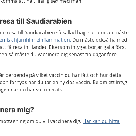
komma att ha tillfällig sex med män.
nresa till Saudiarabien
msresa till Saudiarabien så kallad hajj eller umrah måste
emisk hjärnhinneinflammation.
Du måste också ha med
att få resa in i landet. Eftersom intyget börjar gälla först
onen så måste du vaccinera dig senast tio dagar före
em år beroende på vilket vaccin du har fått och hur detta
edan förnyas när du tar en ny dos vaccin. Be om ett intyg
gen när du har vaccinerats.
inera mig?
mottagning om du vill vaccinera dig.
Här kan du hitta