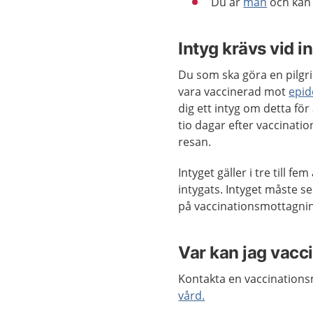
Du är
man
och kan 
Intyg krävs vid i
Du som ska göra en pilgri
vara vaccinerad mot
epid
dig ett intyg om detta för 
tio dagar efter vaccinati
resan.
Intyget gäller i tre till f
intygats. Intyget måste s
på vaccinationsmottagnin
Var kan jag vacc
Kontakta en vaccinations
vård.