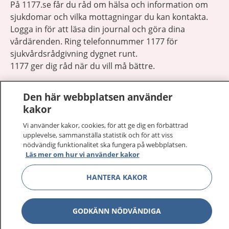
På 1177.se får du råd om hälsa och information om
sjukdomar och vilka mottagningar du kan kontakta.
Logga in för att läsa din journal och göra dina
vårdärenden. Ring telefonnummer 1177 för
sjukvårdsrådgivning dygnet runt.
1177 ger dig råd när du vill må bättre.
Den här webbplatsen använder
kakor
Vi använder kakor, cookies, för att ge dig en förbättrad
Visa inn
1177 på flera språk
upplevelse, sammanställa statistik och för att viss
nödvändig funktionalitet ska fungera på webbplatsen.
Läs mer om hur vi använder kakor
Visa inn
Om 1177
HANTERA KAKOR
Visa inn
Kontakt
GODKÄNN NÖDVÄNDIGA
Behandling av personuppgifter