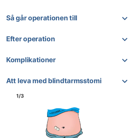
Så går operationen till
Efter operation
Komplikationer
Att leva med blindtarmsstomi
Bild
1
Bild
1
1
/
3
Visa föregående bild
Visa n