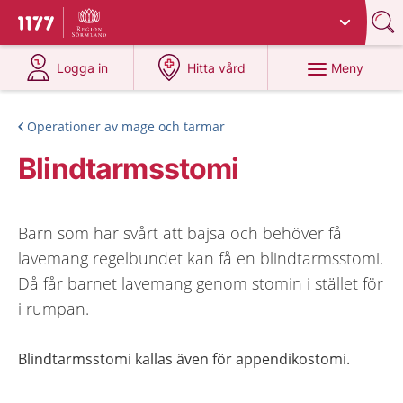
Du har valt region
Sörmland
.
Till startsidan för 1177
på 1177.se
på 1177.se
Meny
Logga in
Hitta vård
Operationer av mage och tarmar
Blindtarmsstomi
Barn som har svårt att bajsa och behöver få
lavemang regelbundet kan få en blindtarmsstomi.
Då får barnet lavemang genom stomin i stället för
i rumpan.
Blindtarmsstomi kallas även för appendikostomi.