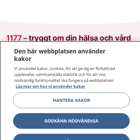
1177
–
tryggt om din hälsa och vård
Den här webbplatsen använder
På 1177.se får du råd om hälsa och information om
kakor
sjukdomar och vilka mottagningar du kan kontakta.
Logga in för att läsa din journal och göra dina
Vi använder kakor, cookies, för att ge dig en förbättrad
upplevelse, sammanställa statistik och för att viss
vårdärenden. Ring telefonnummer 1177 för
nödvändig funktionalitet ska fungera på webbplatsen.
sjukvårdsrådgivning dygnet runt.
Läs mer om hur vi använder kakor
1177 ger dig råd när du vill må bättre.
HANTERA KAKOR
GODKÄNN NÖDVÄNDIGA
Visa inn
1177 på flera språk