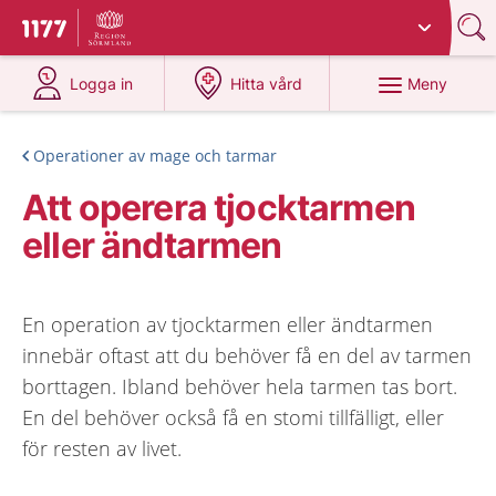
Du har valt region
Sörmland
.
Till startsidan för 1177
på 1177.se
på 1177.se
Meny
Logga in
Hitta vård
Operationer av mage och tarmar
Att operera tjocktarmen
eller ändtarmen
En operation av tjocktarmen eller ändtarmen
innebär oftast att du behöver få en del av tarmen
borttagen. Ibland behöver hela tarmen tas bort.
En del behöver också få en stomi tillfälligt, eller
för resten av livet.