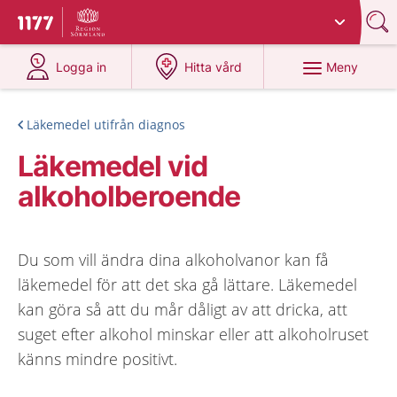
Du har valt region
Sörmland
.
Till startsidan för 1177
på 1177.se
på 1177.se
Meny
Logga in
Hitta vård
Läkemedel utifrån diagnos
Läkemedel vid
alkoholberoende
Du som vill ändra dina alkoholvanor kan få
läkemedel för att det ska gå lättare. Läkemedel
kan göra så att du mår dåligt av att dricka, att
suget efter alkohol minskar eller att alkoholruset
känns mindre positivt.