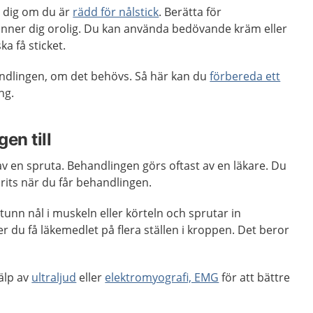
 dig om du är
rädd för nålstick
. Berätta för
nner dig orolig. Du kan använda bedövande kräm eller
ka få sticket.
ndlingen, om det behövs. Så här kan du
förbereda ett
ng.
en till
av en spruta. Behandlingen görs oftast av en läkare. Du
n brits när du får behandlingen.
tunn nål i muskeln eller körteln och sprutar in
r du få läkemedlet på flera ställen i kroppen. Det beror
.
älp av
ultraljud
eller
elektromyografi, EMG
för att bättre