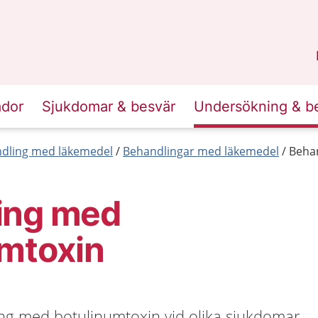
n
Sörmland
.
ador
Sjukdomar & besvär
Undersökning & b
dling med läkemedel
Behandlingar med läkemedel
Beha
ing med
umtoxin
ng med botulinumtoxin vid olika sjukdomar