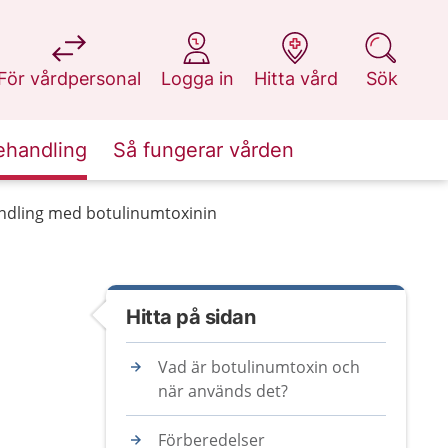
på 1177.se
på 1177.se
på 1177.se
på 1177.se
För vårdpersonal
Logga in
Hitta vård
Sök
ehandling
Så fungerar vården
ndling med botulinumtoxinin
Hitta på sidan
Vad är botulinumtoxin och
när används det?
Förberedelser