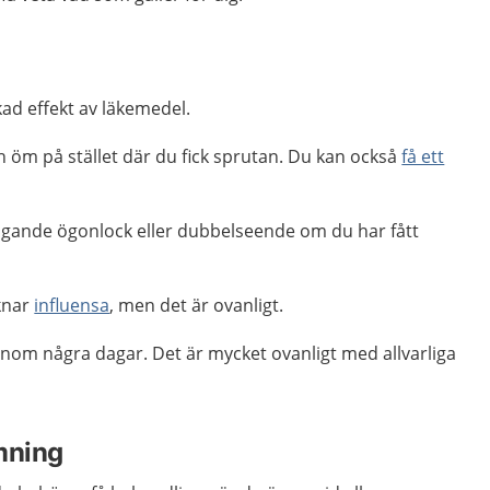
kad effekt av läkemedel.
ch öm på stället där du fick sprutan. Du kan också
få ett
ängande ögonlock eller dubbelseende om du har fått
knar
influensa
, men det är ovanligt.
inom några dagar. Det är mycket ovanligt med allvarliga
mning