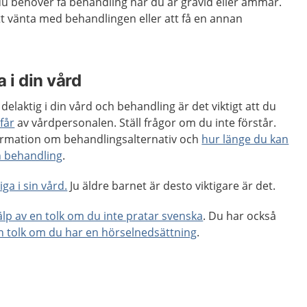
u behöver få behandling när du är gravid eller ammar.
att vänta med behandlingen eller att få en annan
 i din vård
delaktig i din vård och behandling är det viktigt att du
får
av vårdpersonalen. Ställ frågor om du inte förstår.
nformation om behandlingsalternativ och
hur länge du kan
h behandling
.
ga i sin vård.
Ju äldre barnet är desto viktigare är det.
älp av en tolk om du inte pratar svenska
. Du har också
en tolk om du har en hörselnedsättning
.