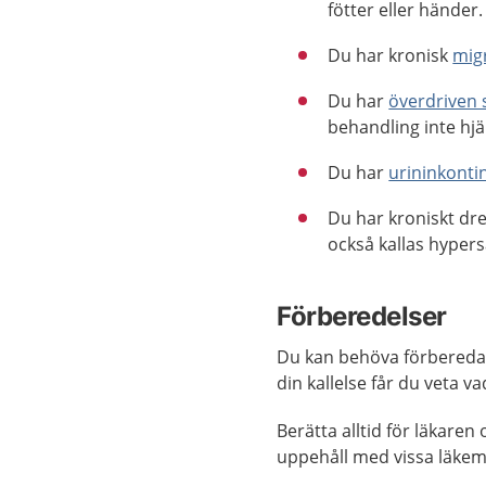
fötter eller händer
Du har kronisk
mig
Du har
överdriven 
behandling inte hjä
Du har
urininkonti
Du har kroniskt dr
också kallas hypers
Förberedelser
Du kan behöva förbereda 
din kallelse får du veta v
Berätta alltid för läkar
uppehåll med vissa läke