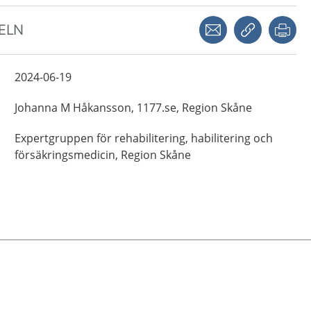
Dela via mejl
Kopiera län
Skr
KELN
2024-06-19
Johanna M
Håkansson,
1177.se, Region Skåne
Expertgruppen för rehabilitering, habilitering och
försäkringsmedicin,
Region Skåne