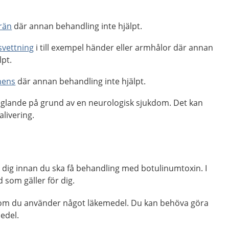
.
rän
där annan behandling inte hjälpt.
svettning
i till exempel händer eller armhålor där annan
lpt.
nens
där annan behandling inte hjälpt.
eglande på grund av en neurologisk sjukdom. Det kan
alivering.
dig innan du ska få behandling med botulinumtoxin. I
ad som gäller för dig.
en om du använder något läkemedel. Du kan behöva göra
medel.