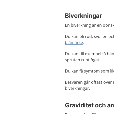
Biverkningar
En biverkning är en oöns
Du kan bli röd, svullen o
blåmärke
.
Du kan till exempel få h
sprutan runt ögat.
Du kan få symtom som li
Besvären går oftast över 
biverkningar.
Graviditet och a