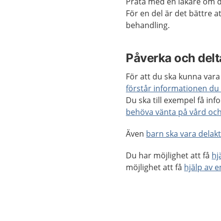
Prata med en läkare om d
För en del är det bättre 
behandling.
Påverka och delta
För att du ska kunna vara 
förstår informationen du 
Du ska till exempel få i
behöva vänta på vård oc
Även
barn ska vara delakti
Du har möjlighet att få
hj
möjlighet att få
hjälp av 