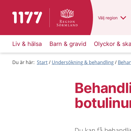
Till startsidan för 1177
Du har valt regio
Välj
en annan
region
Liv & hälsa
Barn & gravid
Olyckor & sk
Du är här:
Start
Undersökning & behandling
Behan
Behandl
botulin
Du kan få behandli