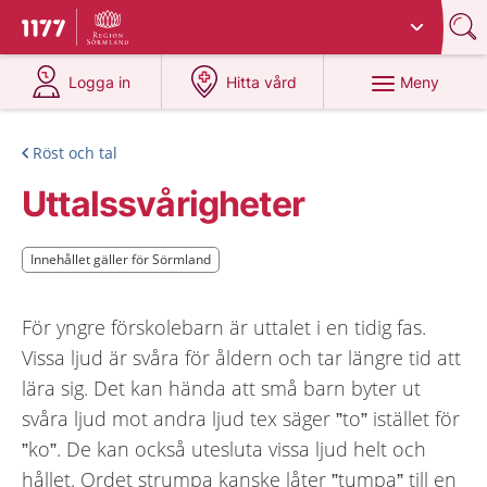
Du har valt region
Sörmland
.
Till startsidan för 1177
på 1177.se
på 1177.se
Meny
Logga in
Hitta vård
Röst och tal
Uttalssvårigheter
Innehållet gäller för Sörmland
Innehållet gäller för Sörmland
För yngre förskolebarn är uttalet i en tidig fas.
Vissa ljud är svåra för åldern och tar längre tid att
lära sig. Det kan hända att små barn byter ut
svåra ljud mot andra ljud tex säger ”to” istället för
”ko”. De kan också utesluta vissa ljud helt och
hållet. Ordet strumpa kanske låter ”tumpa” till en