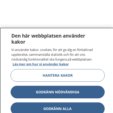
Den här webbplatsen använder
kakor
Vi använder kakor, cookies, för att ge dig en förbättrad
upplevelse, sammanställa statistik och för att viss
nödvändig funktionalitet ska fungera på webbplatsen.
Läs mer om hur vi använder kakor
1177
–
tryggt om din hälsa och vård
HANTERA KAKOR
På 1177.se får du råd om hälsa och information om
sjukdomar och vilka mottagningar du kan kontakta.
GODKÄNN NÖDVÄNDIGA
Logga in för att läsa din journal och göra dina
vårdärenden. Ring telefonnummer 1177 för
sjukvårdsrådgivning dygnet runt.
GODKÄNN ALLA