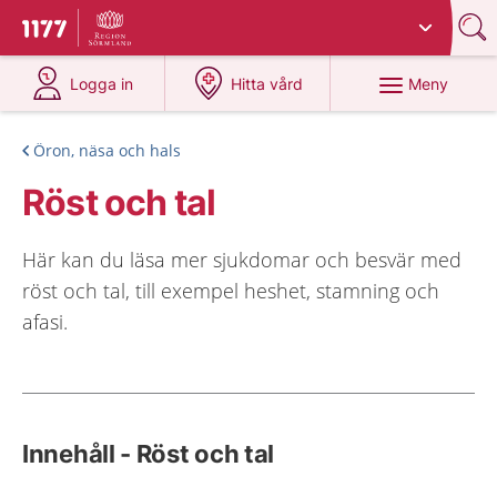
Du har valt region
Sörmland
.
Till startsidan för 1177
på 1177.se
på 1177.se
Meny
Logga in
Hitta vård
Öron, näsa och hals
Röst och tal
Här kan du läsa mer sjukdomar och besvär med
röst och tal, till exempel heshet, stamning och
afasi.
Innehåll - Röst och tal