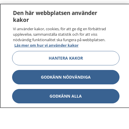
Den här webbplatsen använder
kakor
Vi använder kakor, cookies, för att ge dig en förbättrad
1177
–
tryggt om din hälsa och vård
upplevelse, sammanställa statistik och för att viss
nödvändig funktionalitet ska fungera på webbplatsen.
Läs mer om hur vi använder kakor
På 1177.se får du råd om hälsa och information om
sjukdomar och vilka mottagningar du kan kontakta.
HANTERA KAKOR
Logga in för att läsa din journal och göra dina
vårdärenden. Ring telefonnummer 1177 för
sjukvårdsrådgivning dygnet runt.
GODKÄNN NÖDVÄNDIGA
1177 ger dig råd när du vill må bättre.
GODKÄNN ALLA
Visa inn
1177 på flera språk