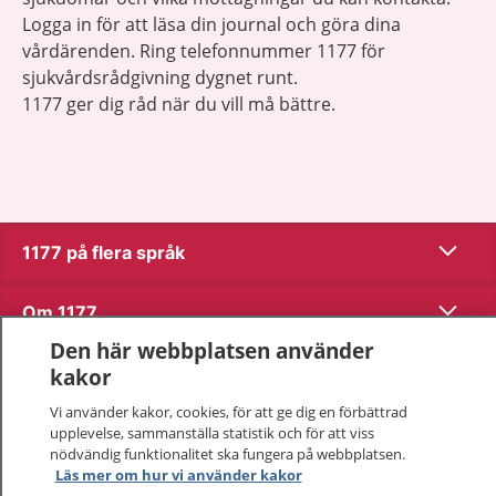
Logga in för att läsa din journal och göra dina
vårdärenden. Ring telefonnummer 1177 för
sjukvårdsrådgivning dygnet runt.
1177 ger dig råd när du vill må bättre.
Visa inn
1177 på flera språk
Visa inn
Om 1177
Den här webbplatsen använder
Visa inn
Kontakt
kakor
Vi använder kakor, cookies, för att ge dig en förbättrad
upplevelse, sammanställa statistik och för att viss
Behandling av personuppgifter
nödvändig funktionalitet ska fungera på webbplatsen.
Läs mer om hur vi använder kakor