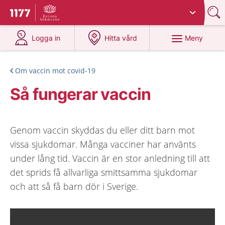
Du har valt region
Sörmland
.
Till startsidan för 1177
på 1177.se
på 1177.se
Meny
Logga in
Hitta vård
Om vaccin mot covid-19
Så fungerar vaccin
Genom vaccin skyddas du eller ditt barn mot
vissa sjukdomar. Många vacciner har använts
under lång tid. Vaccin är en stor anledning till att
det sprids få allvarliga smittsamma sjukdomar
och att så få barn dör i Sverige.