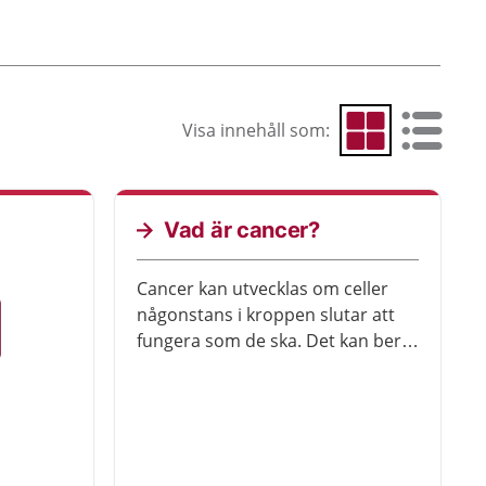
Visa innehåll som:
Visa som rutnät
Visa som 
Vad är cancer?
Cancer kan utvecklas om celler
någonstans i kroppen slutar att
fungera som de ska. Det kan bero
på olika saker. Det finns många
olika cancersjukdomar