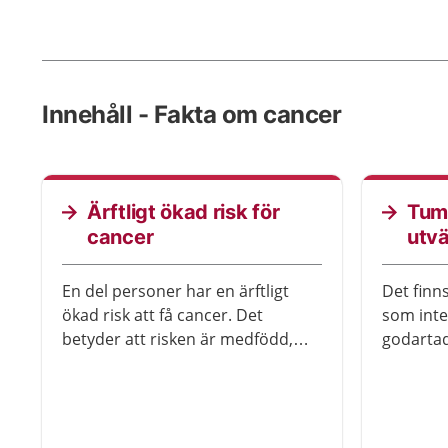
Innehåll - Fakta om cancer
Ärftligt ökad risk för
Tum
cancer
utvä
En del personer har en ärftligt
Det finn
ökad risk att få cancer. Det
som inte
betyder att risken är medfödd,
godartad
men det är inte säkert att cancer
orsaka b
uppstår. Det finns hjälp som
behövs i
minskar risken, eller upptäcker
tidigt om du håller på att bli sjuk.