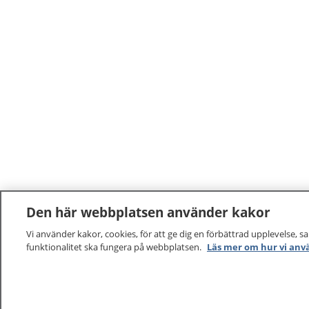
Den här webbplatsen använder kakor
Vi använder kakor, cookies, för att ge dig en förbättrad upplevelse, s
funktionalitet ska fungera på webbplatsen.
Läs mer om hur vi anv
1177
–
tryggt om din hälsa och vård