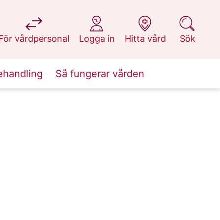
på 1177.se
på 1177.se
på 1177.se
på 1177.se
För vårdpersonal
Logga in
Hitta vård
Sök
ehandling
Så fungerar vården