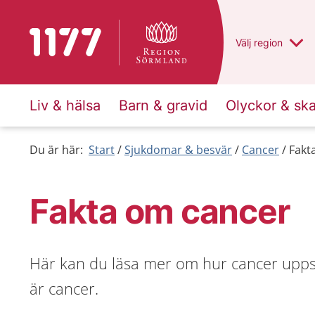
Till startsidan för 1177
Du har valt regio
Välj
en annan
region
Liv & hälsa
Barn & gravid
Olyckor & sk
Du är här:
Start
Sjukdomar & besvär
Cancer
Fakt
Fakta om cancer
Här kan du läsa mer om hur cancer upp
är cancer.