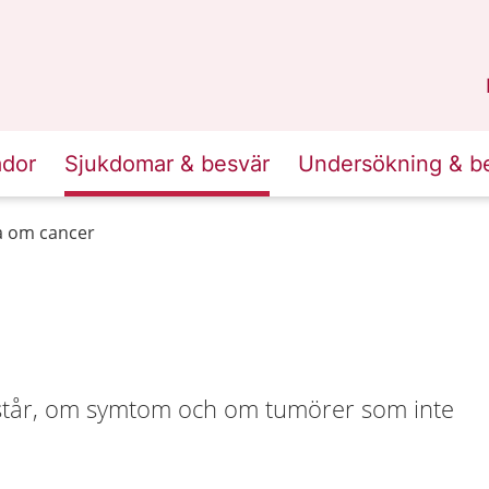
n
Sörmland
.
ador
Sjukdomar & besvär
Undersökning & b
a om cancer
står, om symtom och om tumörer som inte