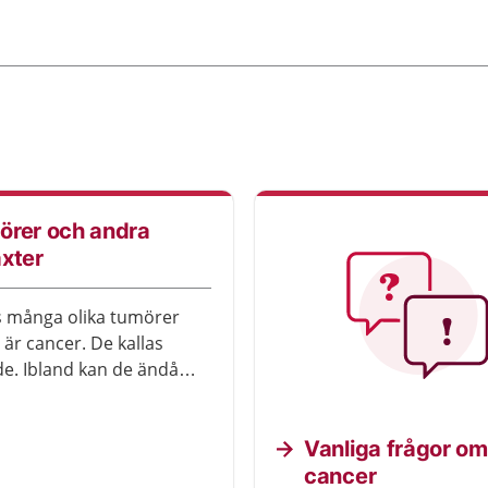
örer och andra
xter
s många olika tumörer
 är cancer. De kallas
e. Ibland kan de ändå
esvär men för det mesta
ngen behandling.
Vanliga frågor om
cancer