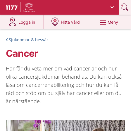
Du har valt region
Sörmland
.
Till startsidan för 1177
på 1177.se
på 1177.se
Meny
Logga in
Hitta vård
Sjukdomar & besvär
Cancer
Här får du veta mer om vad cancer är och hur
olika cancersjukdomar behandlas. Du kan också
läsa om cancerrehabilitering och hur du kan få
råd och stöd om du själv har cancer eller om du
är närstående.