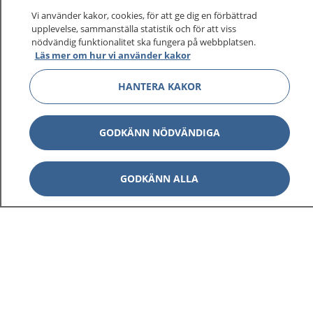
sjukvårdsrådgivning dygnet runt.
Vi använder kakor, cookies, för att ge dig en förbättrad
1177 ger dig råd när du vill må bättre.
upplevelse, sammanställa statistik och för att viss
nödvändig funktionalitet ska fungera på webbplatsen.
Läs mer om hur vi använder kakor
HANTERA KAKOR
Visa inn
1177 på flera språk
GODKÄNN NÖDVÄNDIGA
Visa inn
Om 1177
GODKÄNN ALLA
Visa inn
Kontakt
Behandling av personuppgifter
Hantering av kakor