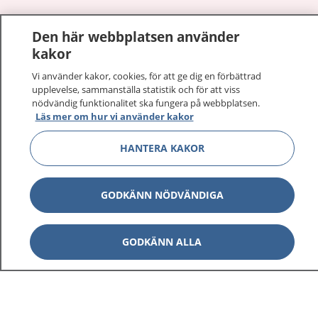
Den här webbplatsen använder
Visa inn
1177 på flera språk
kakor
Vi använder kakor, cookies, för att ge dig en förbättrad
Visa inn
Om 1177
upplevelse, sammanställa statistik och för att viss
nödvändig funktionalitet ska fungera på webbplatsen.
Visa inn
Läs mer om hur vi använder kakor
Kontakt
HANTERA KAKOR
Behandling av personuppgifter
GODKÄNN NÖDVÄNDIGA
Hantering av kakor
GODKÄNN ALLA
Inställningar för kakor
1177 – en tjänst från
Inera.