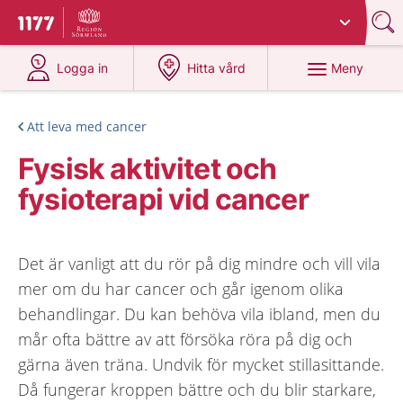
Du har valt region
Sörmland
.
Till startsidan för 1177
på 1177.se
på 1177.se
Meny
Logga in
Hitta vård
Att leva med cancer
Fysisk aktivitet och
fysioterapi vid cancer
Det är vanligt att du rör på dig mindre och vill vila
mer om du har cancer och går igenom olika
behandlingar. Du kan behöva vila ibland, men du
mår ofta bättre av att försöka röra på dig och
gärna även träna. Undvik för mycket stillasittande.
Då fungerar kroppen bättre och du blir starkare,