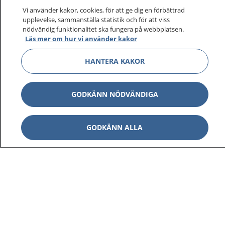
Vi använder kakor, cookies, för att ge dig en förbättrad
upplevelse, sammanställa statistik och för att viss
nödvändig funktionalitet ska fungera på webbplatsen.
Läs mer om hur vi använder kakor
HANTERA KAKOR
1177
–
tryggt om din hälsa och vård
GODKÄNN NÖDVÄNDIGA
På 1177.se får du råd om hälsa och information om
sjukdomar och vilka mottagningar du kan kontakta.
Logga in för att läsa din journal och göra dina
GODKÄNN ALLA
vårdärenden. Ring telefonnummer 1177 för
sjukvårdsrådgivning dygnet runt.
1177 ger dig råd när du vill må bättre.
Visa inn
1177 på flera språk