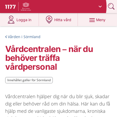
Du har valt region
Sörmland
.
Till startsidan för 1177
på 1177.se
på 1177.se
Meny
Logga in
Hitta vård
Vården i Sörmland
Vårdcentralen – när du
behöver träffa
vårdpersonal
Innehållet gäller för Sörmland
Innehållet gäller för Sörmland
Vårdcentralen hjälper dig när du blir sjuk, skadar
dig eller behöver råd om din hälsa. Här kan du få
hjälp med de vanligaste sjukdomarna, kroniska