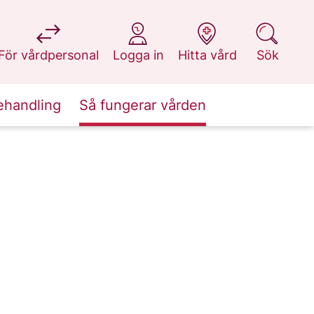
på 1177.se
på 1177.se
på 1177.se
på 1177.se
För vårdpersonal
Logga in
Hitta vård
Sök
ehandling
Så fungerar vården