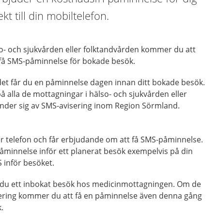
kt till din mobiltelefon.
so- och sjukvården eller folktandvården kommer du att
 få SMS-påminnelse för bokade besök.
ndet får du en påminnelse dagen innan ditt bokade besök.
 alla de mottagningar i hälso- och sjukvården eller
nder sig av SMS-avisering inom Region Sörmland.
er telefon och får erbjudande om att få SMS-påminnelse.
-påminnelse inför ett planerat besök exempelvis på din
S inför besöket.
har du ett inbokat besök hos medicinmottagningen. Om de
ering kommer du att få en påminnelse även denna gång
.