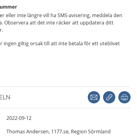
 nummer
eller inte längre vill ha SMS-avisering, meddela den
 Observera att det inte räcker att uppdatera ditt
r.
ingen giltig orsak till att inte betala för ett uteblivet
Dela via mejl
Kopiera län
Skr
KELN
2022-09-12
Thomas
Andersen,
1177.se, Region Sörmland