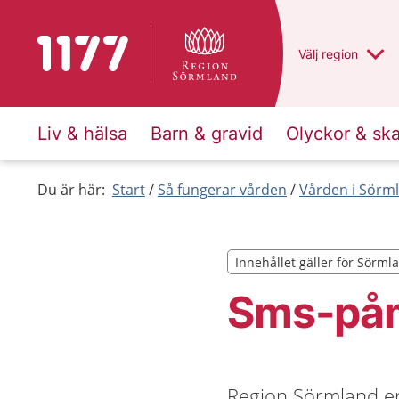
Till startsidan för 1177
Du har valt regio
Välj
en annan
region
Liv & hälsa
Barn & gravid
Olyckor & sk
Du är här:
Start
Så fungerar vården
Vården i Sörm
Innehållet gäller för Sörml
Innehållet gäller för Sörml
Sms-påm
Region Sörmland er