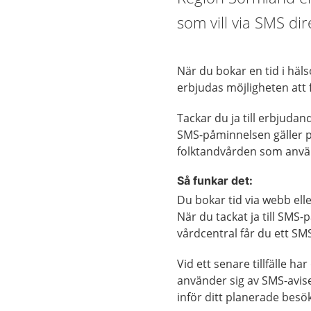
som vill via SMS dire
När du bokar en tid i häl
erbjudas möjligheten att
Tackar du ja till erbjuda
SMS-påminnelsen gäller på
folktandvården som anvä
Så funkar det:
Du bokar tid via webb ell
När du tackat ja till SMS
vårdcentral får du ett SM
Vid ett senare tillfälle 
använder sig av SMS-avis
inför ditt planerade besök