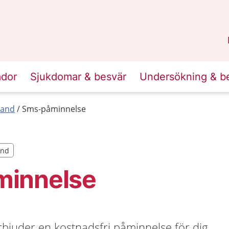
n
Sörmland
.
ador
Sjukdomar & besvär
Undersökning & b
land
Sms-påminnelse
and
and
innelse
bjuder en kostnadsfri påminnelse för dig