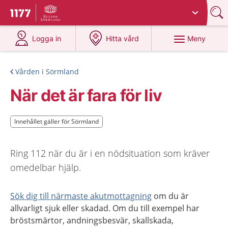
Du har valt region
Sörmland
.
Till startsidan för 1177
på 1177.se
på 1177.se
Meny
Logga in
Hitta vård
Vården i Sörmland
När det är fara för liv
Innehållet gäller för Sörmland
Innehållet gäller för Sörmland
Ring 112 när du är i en nödsituation som kräver
omedelbar hjälp.
Sök dig till närmaste akutmottagning
om du är
allvarligt sjuk eller skadad. Om du till exempel har
bröstsmärtor, andningsbesvär, skallskada,