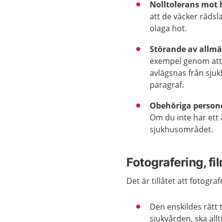
Nolltolerans mot 
att de väcker räds
olaga hot.
Störande av allm
exempel genom att v
avlägsnas från sju
paragraf.
Obehöriga person
Om du inte har ett 
sjukhusområdet.
Fotografering, f
Det är tillåtet att fotogr
Den enskildes rätt 
sjukvården, ska allt