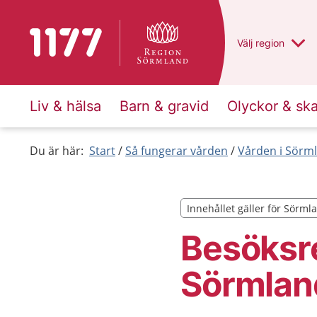
Till startsidan för 1177
Du har valt regio
Välj
en annan
region
Liv & hälsa
Barn & gravid
Olyckor & sk
Du är här:
Start
Så fungerar vården
Vården i Sörm
Innehållet gäller för Sörml
Innehållet gäller för Sörml
Besöksre
Sörmlan