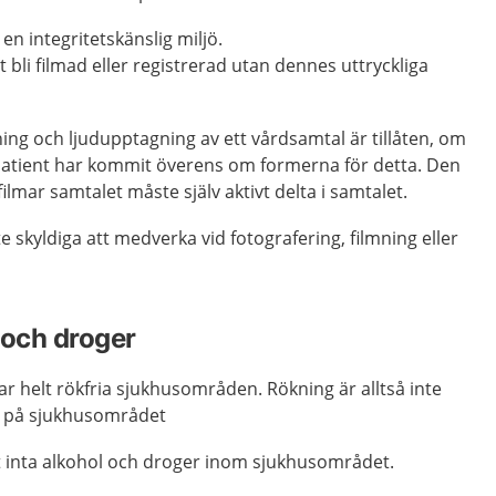
n integritetskänslig miljö.
t bli filmad eller registrerad utan dennes uttryckliga
ning och ljudupptagning av ett vårdsamtal är tillåten, om
atient har kommit överens om formerna för detta. Den
filmar samtalet måste själv aktivt delta i samtalet.
e skyldiga att medverka vid fotografering, filmning eller
 och droger
r helt rökfria sjukhusområden. Rökning är alltså inte
s på sjukhusområdet
tt inta alkohol och droger inom sjukhusområdet.