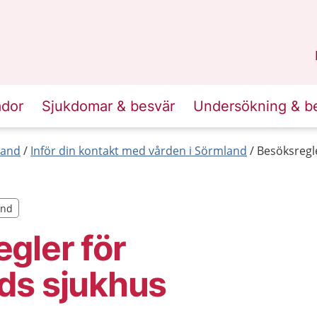
n
Sörmland
.
ador
Sjukdomar & besvär
Undersökning & b
land
Inför din kontakt med vården i Sörmland
Besöksregl
and
and
gler för
ds sjukhus