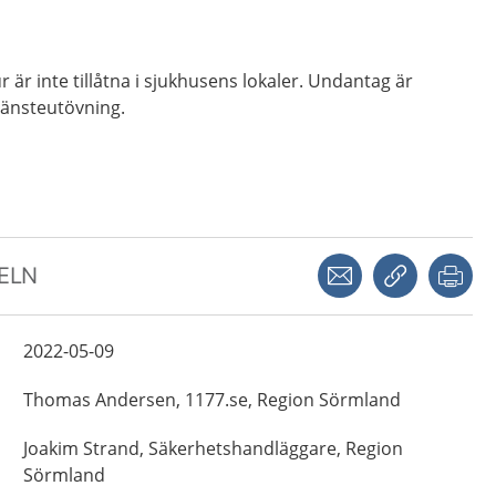
är inte tillåtna i sjukhusens lokaler. Undantag är
jänsteutövning.
Dela via mejl
Kopiera län
Skr
KELN
2022-05-09
Thomas
Andersen,
1177.se, Region Sörmland
Joakim
Strand,
Säkerhetshandläggare,
Region
Sörmland