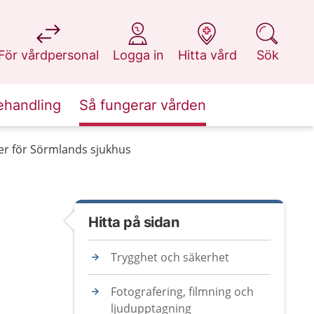
på 1177.se
på 1177.se
på 1177.se
på 1177.se
För vårdpersonal
Logga in
Hitta vård
Sök
ehandling
Så fungerar vården
er för Sörmlands sjukhus
Hitta på sidan
Trygghet och säkerhet
Fotografering, filmning och
ljudupptagning