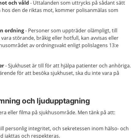
hot och våld
- Uttalanden som uttrycks på sådant sätt
la hos den de riktas mot, kommer polisanmälas som
än ordning
- Personer som uppträder olämpligt, till
ara störande, bråkig eller hotfull, kan avvisas eller
khusområdet av ordningsvakt enligt polislagens 13:e
er
- Sjukhuset är till för att hjälpa patienter och anhöriga.
ärende för att besöka sjukhuset, ska du inte vara på
ilmning och ljudupptagning
afera eller filma på sjukhusområde. Men tänk på att:
till personlig integritet, och sekretessen inom hälso- och
id iakttas och respekteras.