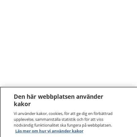
Den här webbplatsen använder
kakor
Vi använder kakor, cookies, för att ge dig en förbättrad
upplevelse, sammanställa statistik och för att viss
nödvändig funktionalitet ska fungera på webbplatsen.
1177
–
tryggt om din hälsa och vård
Läs mer om hur vi använder kakor