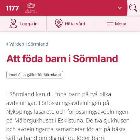
Du har valt region
Sörmland
.
Till startsidan för 1177
på 1177.se
på 1177.se
Meny
Logga in
Hitta vård
Vården i Sörmland
Att föda barn i Sörmland
Innehållet gäller för Sörmland
Innehållet gäller för Sörmland
I Sörmland kan du föda barn på två olika
avdelningar. Förlossningsavdelningen på
Nyköpings lasarett, och förlossningsavdelningen
på Mälarsjukhuset i Eskilstuna. De två sjukhusen
och avdelningarna samarbetar för att på bästa
sätt ta hand om dig när du föder barn.