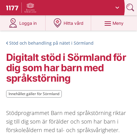
Du har valt region
Sörmland
.
Till startsidan för 1177
på 1177.se
på 1177.se
Meny
Logga in
Hitta vård
Stöd och behandling på nätet i Sörmland
Digitalt stöd i Sörmland för
dig som har barn med
språkstörning
Innehållet gäller för Sörmland
Innehållet gäller för Sörmland
Stödprogrammet Barn med språkstörning riktar
sig till dig som är förälder och som har barn i
förskoleåldern med tal- och språksvårigheter.