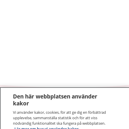
Den här webbplatsen använder
1177
–
tryggt om din hälsa och vård
kakor
Vi använder kakor, cookies, för att ge dig en förbättrad
På 1177.se får du råd om hälsa och information om
upplevelse, sammanställa statistik och för att viss
sjukdomar och vilka mottagningar du kan kontakta.
nödvändig funktionalitet ska fungera på webbplatsen.
Logga in för att läsa din journal och göra dina
Läs mer om hur vi använder kakor