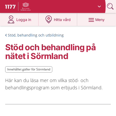
Du har valt region
Sörmland
.
Till startsidan för 1177
på 1177.se
på 1177.se
Meny
Logga in
Hitta vård
Stöd, behandling och utbildning
Stöd och behandling på
nätet i Sörmland
Innehållet gäller för Sörmland
Innehållet gäller för Sörmland
Här kan du läsa mer om vilka stöd- och
behandlingsprogram som erbjuds i Sörmland.