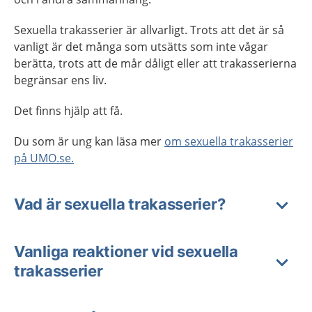
Sexuella trakasserier är allvarligt. Trots att det är så
vanligt är det många som utsätts som inte vågar
berätta, trots att de mår dåligt eller att trakasserierna
begränsar ens liv.
Det finns hjälp att få.
Du som är ung kan läsa mer
om sexuella trakasserier
på UMO.se.
Vad är sexuella trakasserier?
Vanliga reaktioner vid sexuella
trakasserier