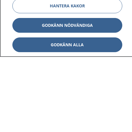
HANTERA KAKOR
Visa inn
GODKÄNN NÖDVÄNDIGA
1177 på flera språk
Visa inn
Om 1177
GODKÄNN ALLA
Visa inn
Kontakt
Behandling av personuppgifter
Hantering av kakor
Inställningar för kakor