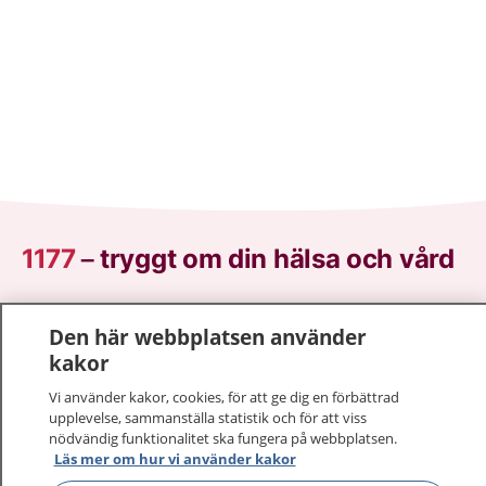
1177
–
tryggt om din hälsa och vård
På 1177.se får du råd om hälsa och information om
Den här webbplatsen använder
sjukdomar och vilka mottagningar du kan kontakta.
kakor
Logga in för att läsa din journal och göra dina
vårdärenden. Ring telefonnummer 1177 för
Vi använder kakor, cookies, för att ge dig en förbättrad
sjukvårdsrådgivning dygnet runt.
upplevelse, sammanställa statistik och för att viss
nödvändig funktionalitet ska fungera på webbplatsen.
1177 ger dig råd när du vill må bättre.
Läs mer om hur vi använder kakor