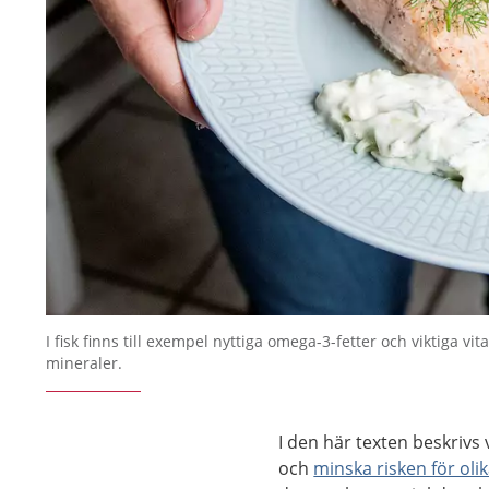
I fisk finns till exempel nyttiga omega-3-fetter och viktiga vi
mineraler.
I den här texten beskrivs 
och
minska risken för ol