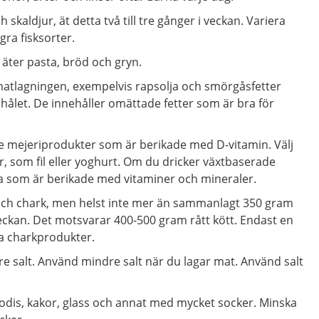
 skaldjur, ät detta två till tre gånger i veckan. Variera
ra fisksorter.
u äter pasta, bröd och gryn.
i matlagningen, exempelvis rapsolja och smörgåsfetter
ålet. De innehåller omättade fetter som är bra för
e mejeriprodukter som är berikade med D-vitamin. Välj
r, som fil eller yoghurt. Om du dricker växtbaserade
na som är berikade med vitaminer och mineraler.
 och chark, men helst inte mer än sammanlagt 350 gram
i veckan. Det motsvarar 400-500 gram rått kött. Endast en
a charkprodukter.
e salt. Använd mindre salt när du lagar mat. Använd salt
dis, kakor, glass och annat med mycket socker. Minska