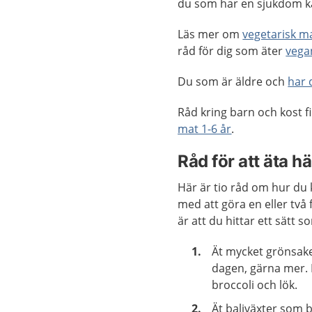
du som har en sjukdom ka
Läs mer om
vegetarisk m
råd för dig som äter
vega
Du som är äldre och
har 
Råd kring barn och kost fi
mat 1-6 år
.
Råd för att äta h
Här är tio råd om hur du 
med att göra en eller två
är att du hittar ett sätt s
Ät mycket grönsake
dagen, gärna mer. D
broccoli och lök.
Ät baljväxter som b