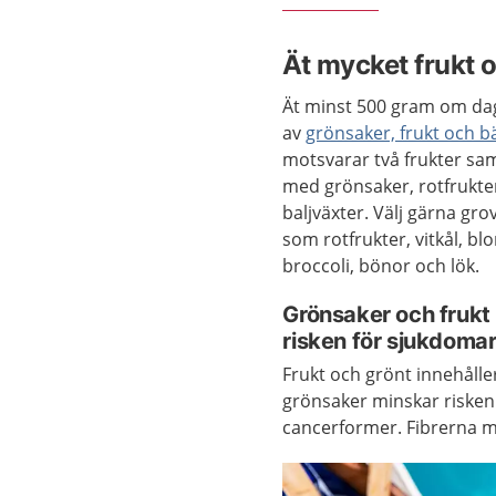
Ät mycket frukt 
Ät minst 500 gram om d
av
grönsaker, frukt och b
motsvarar två frukter sa
med grönsaker, rotfrukte
baljväxter. Välj gärna gr
som rotfrukter, vitkål, bl
broccoli, bönor och lök.
Grönsaker och frukt
risken för sjukdoma
Frukt och grönt innehålle
grönsaker minskar risken 
cancerformer. Fibrerna m