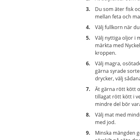
Du som äter fisk och
mellan feta och mag
Välj fullkorn när d
Välj nyttiga oljor 
märkta med Nyckelh
kroppen.
Välj magra, osötad
gärna syrade sorte
drycker, välj såda
Ät gärna rött kött
tillagat rött kött 
mindre del bör var
Välj mat med mindr
med jod.
Minska mängden go