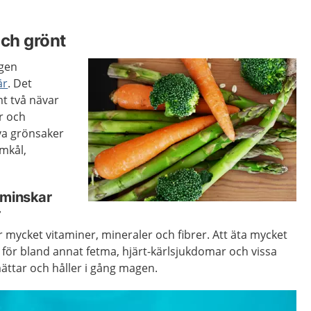
och grönt
agen
är
. Det
mt två nävar
r och
ova grönsaker
omkål,
 minskar
r
r mycket vitaminer, mineraler och fibrer. Att äta mycket
för bland annat fetma, hjärt-kärlsjukdomar och vissa
ättar och håller i gång magen.