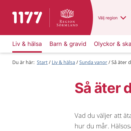
Till startsidan för 1177
Du har valt regio
Välj
en annan
region
Liv & hälsa
Barn & gravid
Olyckor & sk
Du är här:
Start
Liv & hälsa
Sunda vanor
Så äter 
Så äter 
Vad du väljer att ä
hur du mår. Hälsos