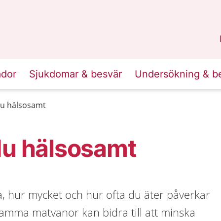
n
Sörmland
.
ador
Sjukdomar & besvär
Undersökning & b
du hälsosamt
du hälsosamt
ta, hur mycket och hur ofta du äter påverkar
amma matvanor kan bidra till att minska