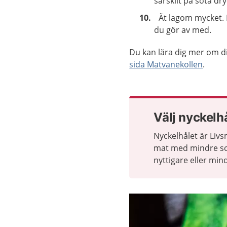
särskilt på söta dry
Ät lagom mycket. D
du gör av med.
Du kan lära dig mer om 
sida Matvanekollen
.
Välj nyckelh
Nyckelhålet är Livs
mat med mindre soc
nyttigare eller mind