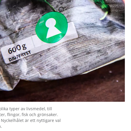
ika typer av livsmedel, till
r, flingor, fisk och grönsaker.
yckelhålet är ett nyttigare val
n.