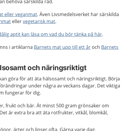
n behöva särskilda råd.
at eller veganmat
. Även Livsmedelsverket har särskilda
nmat
eller
vegetarisk mat
.
dålig aptit kan läsa om vad du bör tänka på här
.
nns i artiklarna
Barnets mat upp till ett år
och
Barnets
älsosamt och näringsriktigt
kan göra för att äta hälsosamt och näringsriktigt. Börja
 förändringar under några av veckans dagar. Det viktiga
om fungerar för dig.
r, frukt och bär. Ät minst 500 gram grönsaker om
et är extra bra att äta rotfrukter, vitkål, blomkål,
önor, ärter och linser ofta. Gärna varje dag.