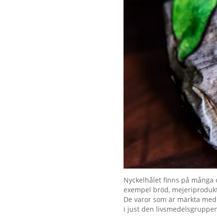
Förstora bilden
Nyckelhålet finns på många ol
exempel bröd, mejeriprodukte
De varor som är märkta med N
i just den livsmedelsgruppe