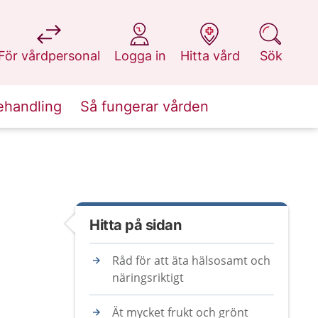
på 1177.se
på 1177.se
på 1177.se
på 1177.se
För vårdpersonal
Logga in
Hitta vård
Sök
ehandling
Så fungerar vården
Hitta på sidan
Råd för att äta hälsosamt och
näringsriktigt
Ät mycket frukt och grönt