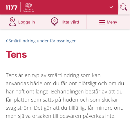
Du har valt region
Sörmland
.
Till startsidan för 1177
på 1177.se
på 1177.se
Meny
Logga in
Hitta vård
Smärtlindring under förlossningen
Tens
Tens är en typ av smärtlindring som kan
användas både om du får ont plötsligt och om du
har haft ont länge. Behandlingen består av att du
får plattor som sätts på huden och som skickar
svag ström. Det gör att du tillfälligt får mindre ont,
men själva orsaken till besvären påverkas inte.