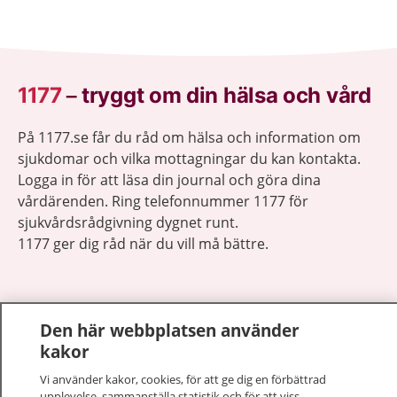
1177
–
tryggt om din hälsa och vård
På 1177.se får du råd om hälsa och information om
sjukdomar och vilka mottagningar du kan kontakta.
Logga in för att läsa din journal och göra dina
vårdärenden. Ring telefonnummer 1177 för
sjukvårdsrådgivning dygnet runt.
1177 ger dig råd när du vill må bättre.
Den här webbplatsen använder
kakor
Visa inn
1177 på flera språk
Vi använder kakor, cookies, för att ge dig en förbättrad
upplevelse, sammanställa statistik och för att viss