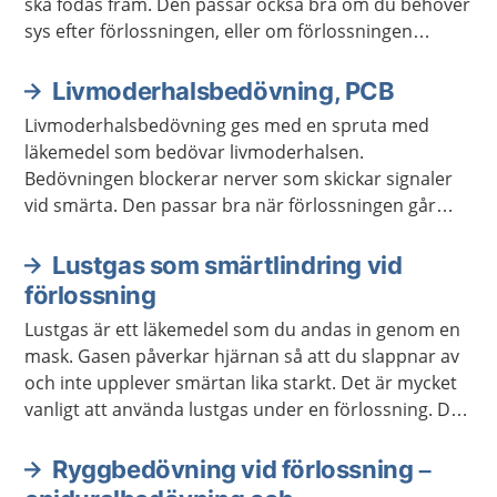
ska födas fram. Den passar också bra om du behöver
sys efter förlossningen, eller om förlossningen
behöver avslutas med sugklocka.
Livmoderhalsbedövning, PCB
Livmoderhalsbedövning ges med en spruta med
läkemedel som bedövar livmoderhalsen.
Bedövningen blockerar nerver som skickar signaler
vid smärta. Den passar bra när förlossningen går
snabbt, innan det är dags att krysta.
Lustgas som smärtlindring vid
förlossning
Lustgas är ett läkemedel som du andas in genom en
mask. Gasen påverkar hjärnan så att du slappnar av
och inte upplever smärtan lika starkt. Det är mycket
vanligt att använda lustgas under en förlossning. Det
varierar från person till person hur mycket man
tycker att metoden hjälper.
Ryggbedövning vid förlossning –