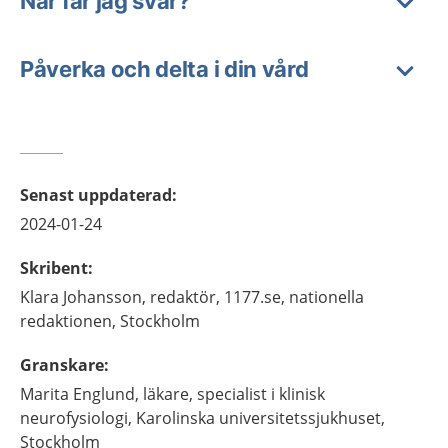
När får jag svar?
Påverka och delta i din vård
Senast uppdaterad
:
2024-01-24
Skribent
:
Klara
Johansson,
redaktör,
1177.se, nationella
redaktionen,
Stockholm
Granskare
:
Marita
Englund,
läkare, specialist i klinisk
neurofysiologi,
Karolinska universitetssjukhuset,
Stockholm