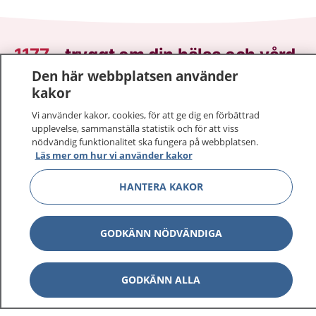
1177
–
tryggt om din hälsa och vård
Den här webbplatsen använder
På 1177.se får du råd om hälsa och information om
kakor
sjukdomar och vilka mottagningar du kan kontakta.
Vi använder kakor, cookies, för att ge dig en förbättrad
Logga in för att läsa din journal och göra dina
upplevelse, sammanställa statistik och för att viss
vårdärenden. Ring telefonnummer 1177 för
nödvändig funktionalitet ska fungera på webbplatsen.
sjukvårdsrådgivning dygnet runt.
Läs mer om hur vi använder kakor
1177 ger dig råd när du vill må bättre.
HANTERA KAKOR
GODKÄNN NÖDVÄNDIGA
Visa inn
1177 på flera språk
GODKÄNN ALLA
Visa inn
Om 1177