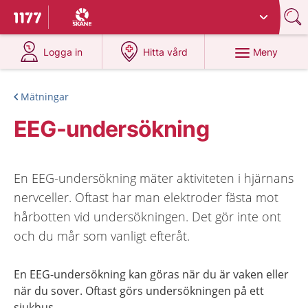
Du har valt region
Skåne
.
Till startsidan för 1177
på 1177.se
på 1177.se
Meny
Logga in
Hitta vård
Mätningar
EEG-undersökning
En EEG-undersökning mäter aktiviteten i hjärnans
nervceller. Oftast har man elektroder fästa mot
hårbotten vid undersökningen. Det gör inte ont
och du mår som vanligt efteråt.
En EEG-undersökning kan göras när du är vaken eller
när du sover. Oftast görs undersökningen på ett
sjukhus.