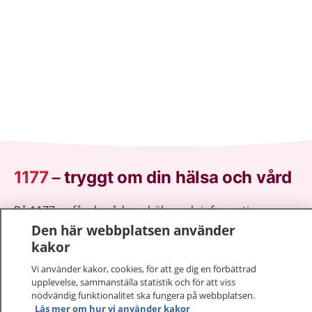
1177
–
tryggt om din hälsa och vård
På 1177.se får du råd om hälsa och information om
sjukdomar och vilka mottagningar du kan kontakta.
Den här webbplatsen använder
Logga in för att läsa din journal och göra dina
kakor
vårdärenden. Ring telefonnummer 1177 för
Vi använder kakor, cookies, för att ge dig en förbättrad
sjukvårdsrådgivning dygnet runt.
upplevelse, sammanställa statistik och för att viss
1177 ger dig råd när du vill må bättre.
nödvändig funktionalitet ska fungera på webbplatsen.
Läs mer om hur vi använder kakor