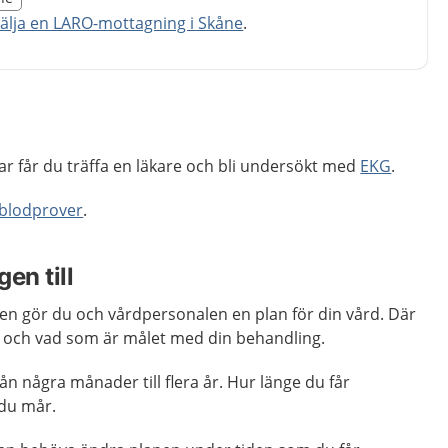
egion Skåne
välja en LARO-mottagning i Skåne
.
r får du träffa en läkare och bli undersökt med
EKG
.
blodprover
.
en till
en gör du och vårdpersonalen en plan för din vård. Där
å och vad som är målet med din behandling.
n några månader till flera år. Hur länge du får
 du mår.