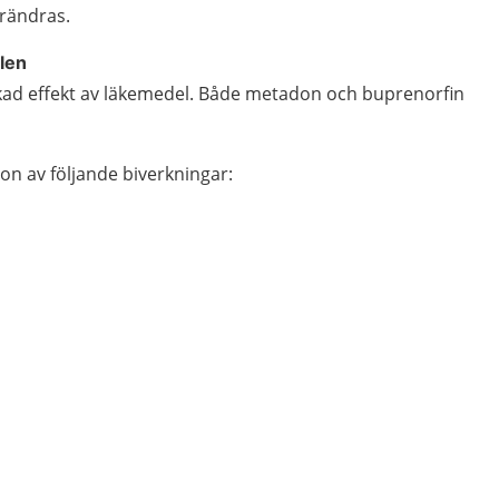
rändras.
len
kad effekt av läkemedel. Både metadon och buprenorfin
gon av följande biverkningar: