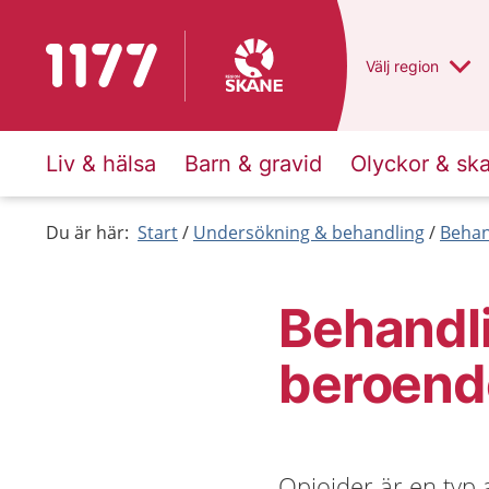
Till startsidan för 1177
Du har valt regio
Välj
en annan
region
Liv & hälsa
Barn & gravid
Olyckor & sk
Du är här:
Start
Undersökning & behandling
Behan
Behandli
beroende
Opioider är en typ