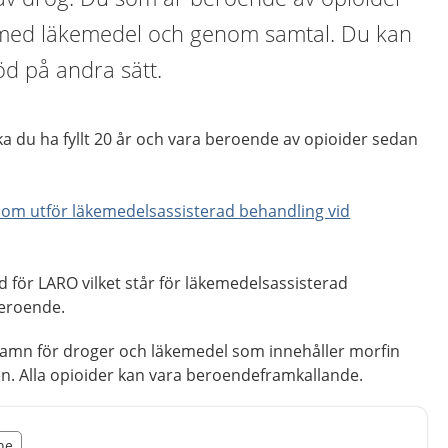
 med läkemedel och genom samtal. Du kan
öd på andra sätt.
ka du ha fyllt 20 år och vara beroende av opioider sedan
om utför läkemedelsassisterad behandling vid
d för LARO vilket står för läkemedelsassisterad
beroende.
namn för droger och läkemedel som innehåller morfin
. Alla opioider kan vara beroendeframkallande.
illägget från region Skåne
åne