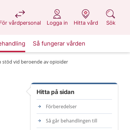
på 1177.se
på 1177.se
på 1177.se
på 1177.se
För vårdpersonal
Logga in
Hitta vård
Sök
ehandling
Så fungerar vården
 stöd vid beroende av opioider
Hitta på sidan
Förberedelser
Så går behandlingen till