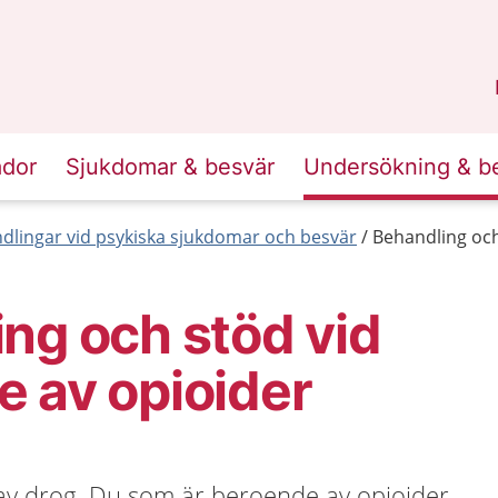
n
Skåne
.
ador
Sjukdomar & besvär
Undersökning & b
dlingar vid psykiska sjukdomar och besvär
Behandling och
ng och stöd vid
 av opioider
 av drog. Du som är beroende av opioider