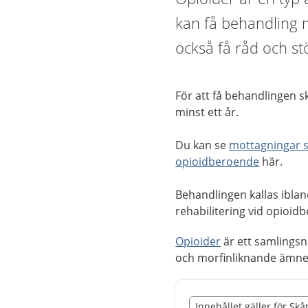
kan få behandling
också få råd och st
För att få behandlingen s
minst ett år.
Du kan se
mottagningar s
opioidberoende
här.
Behandlingen kallas iblan
rehabilitering vid opioid
Opioider
är ett samlings
och morfinliknande ämnen
Slut på det regionala t
Innehållet gäller för Sk