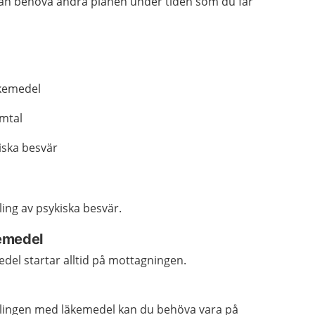
an behöva ändra planen under tiden som du får
kemedel
mtal
iska besvär
ing av psykiska besvär.
emedel
el startar alltid på mottagningen.
dlingen med läkemedel kan du behöva vara på