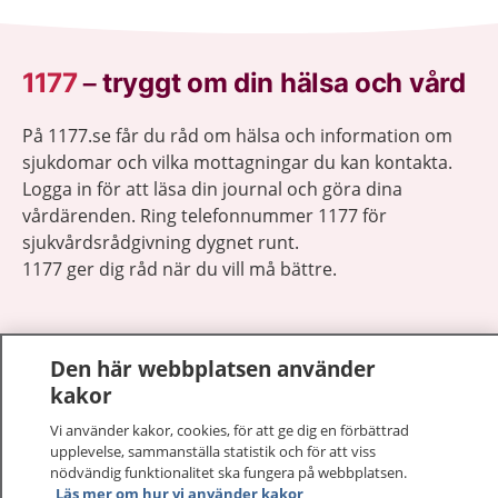
1177
–
tryggt om din hälsa och vård
På 1177.se får du råd om hälsa och information om
sjukdomar och vilka mottagningar du kan kontakta.
Logga in för att läsa din journal och göra dina
vårdärenden. Ring telefonnummer 1177 för
sjukvårdsrådgivning dygnet runt.
1177 ger dig råd när du vill må bättre.
Den här webbplatsen använder
kakor
Visa inn
1177 på flera språk
Vi använder kakor, cookies, för att ge dig en förbättrad
upplevelse, sammanställa statistik och för att viss
Visa inn
nödvändig funktionalitet ska fungera på webbplatsen.
Om 1177
Läs mer om hur vi använder kakor