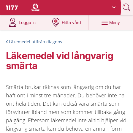
Du har valt region
Skåne
.
Till startsidan för 1177
på 1177.se
på 1177.se
Meny
Logga in
Hitta vård
Läkemedel utifrån diagnos
Läkemedel vid långvarig
smärta
Smärta brukar räknas som långvarig om du har
haft ont i minst tre månader. Du behöver inte ha
ont hela tiden. Det kan också vara smärta som
försvinner ibland men som kommer tillbaka gång
på gång. Eftersom läkemedel inte alltid hjälper vid
långvarig smärta kan du behöva en annan form