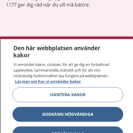
1177 ger dig råd när du vill må bättre.
Visa inn
1177 på flera språk
Den här webbplatsen använder
kakor
Visa inn
Om 1177
Vi använder kakor, cookies, för att ge dig en förbättrad
upplevelse, sammanställa statistik och för att viss
Visa inn
nödvändig funktionalitet ska fungera på webbplatsen.
Kontakt
Läs mer om hur vi använder kakor
HANTERA KAKOR
Behandling av personuppgifter
GODKÄNN NÖDVÄNDIGA
Hantering av kakor
Inställningar för kakor