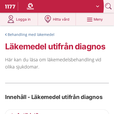
Du har valt region
Skåne
.
Till startsidan för 1177
på 1177.se
på 1177.se
Meny
Logga in
Hitta vård
Behandling med läkemedel
Läkemedel utifrån diagnos
Här kan du läsa om läkemedelsbehandling vid
olika sjukdomar.
Innehåll - Läkemedel utifrån diagnos