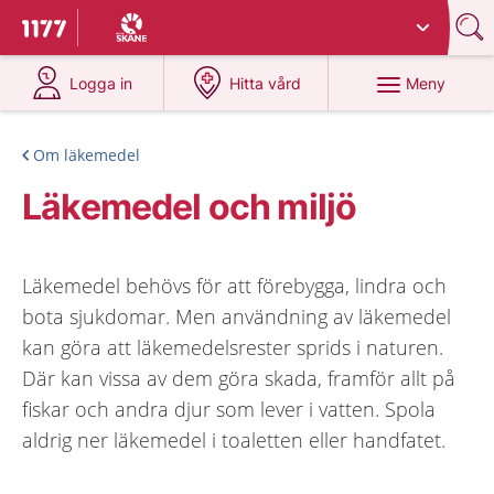
Du har valt region
Skåne
.
Till startsidan för 1177
på 1177.se
på 1177.se
Meny
Logga in
Hitta vård
Om läkemedel
Läkemedel och miljö
Läkemedel behövs för att förebygga, lindra och
bota sjukdomar. Men användning av läkemedel
kan göra att läkemedelsrester sprids i naturen.
Där kan vissa av dem göra skada, framför allt på
fiskar och andra djur som lever i vatten. Spola
aldrig ner läkemedel i toaletten eller handfatet.