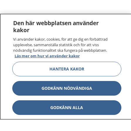
Den här webbplatsen använder
kakor
Vi använder kakor, cookies, för att ge dig en förbättrad
1177
–
tryggt om din hälsa och vård
upplevelse, sammanställa statistik och för att viss
nödvändig funktionalitet ska fungera på webbplatsen.
På 1177.se får du råd om hälsa och information om
Läs mer om hur vi använder kakor
sjukdomar och vilka mottagningar du kan kontakta.
HANTERA KAKOR
Logga in för att läsa din journal och göra dina
vårdärenden. Ring telefonnummer 1177 för
sjukvårdsrådgivning dygnet runt.
GODKÄNN NÖDVÄNDIGA
1177 ger dig råd när du vill må bättre.
GODKÄNN ALLA
Visa inn
1177 på flera språk