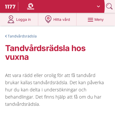
Du har valt region
Skåne
.
Till startsidan för 1177
på 1177.se
på 1177.se
Meny
Logga in
Hitta vård
Tandvårdsrädsla
Tandvårdsrädsla hos
vuxna
Att vara rädd eller orolig för att få tandvård
brukar kallas tandvårdsrädsla. Det kan påverka
hur du kan delta i undersökningar och
behandlingar. Det finns hjälp att få om du har
tandvårdsrädsla.