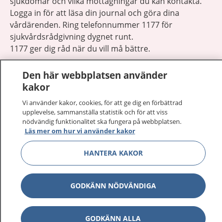
sjukdomar och vilka mottagningar du kan kontakta.
Logga in för att läsa din journal och göra dina
vårdärenden. Ring telefonnummer 1177 för
sjukvårdsrådgivning dygnet runt.
1177 ger dig råd när du vill må bättre.
Den här webbplatsen använder
kakor
Vi använder kakor, cookies, för att ge dig en förbättrad
Visa inn
upplevelse, sammanställa statistik och för att viss
1177 på flera språk
nödvändig funktionalitet ska fungera på webbplatsen.
Läs mer om hur vi använder kakor
Visa inn
Om 1177
HANTERA KAKOR
Visa inn
Kontakt
GODKÄNN NÖDVÄNDIGA
Behandling av personuppgifter
GODKÄNN ALLA