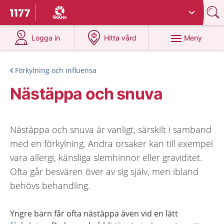
Du har valt region
Skåne
.
Till startsidan för 1177
på 1177.se
på 1177.se
Meny
Logga in
Hitta vård
Förkylning och influensa
Nästäppa och snuva
Nästäppa och snuva är vanligt, särskilt i samband
med en förkylning. Andra orsaker kan till exempel
vara allergi, känsliga slemhinnor eller graviditet.
Ofta går besvären över av sig själv, men ibland
behövs behandling.
Yngre barn får ofta nästäppa även vid en lätt