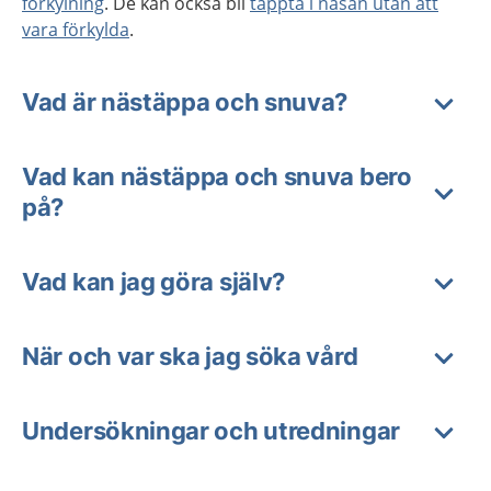
förkylning
. De kan också bli
täppta i näsan utan att
vara förkylda
.
Vad är nästäppa och snuva?
Vad kan nästäppa och snuva bero
på?
Vad kan jag göra själv?
När och var ska jag söka vård
Undersökningar och utredningar