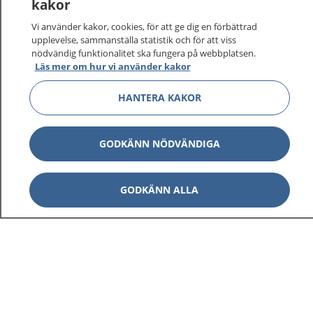
kakor
På 1177.se får du råd om hälsa och information om
Vi använder kakor, cookies, för att ge dig en förbättrad
sjukdomar och vilka mottagningar du kan kontakta.
upplevelse, sammanställa statistik och för att viss
Logga in för att läsa din journal och göra dina
nödvändig funktionalitet ska fungera på webbplatsen.
vårdärenden. Ring telefonnummer 1177 för
Läs mer om hur vi använder kakor
sjukvårdsrådgivning dygnet runt.
HANTERA KAKOR
1177 ger dig råd när du vill må bättre.
GODKÄNN NÖDVÄNDIGA
Visa inn
GODKÄNN ALLA
1177 på flera språk
Visa inn
Om 1177
Visa inn
Kontakt