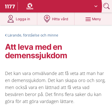
Du har valt region
Skåne
.
Till startsidan för 1177
på 1177.se
på 1177.se
Meny
Logga in
Hitta vård
Lärande, förståelse och minne
Att leva med en
demenssjukdom
Det kan vara omvälvande att få veta att man har
en demenssjukdom. Det kan skapa oro och sorg,
men också vara en lättnad att få veta vad
besvären beror på. Det finns flera saker du kan
göra för att göra vardagen lättare.