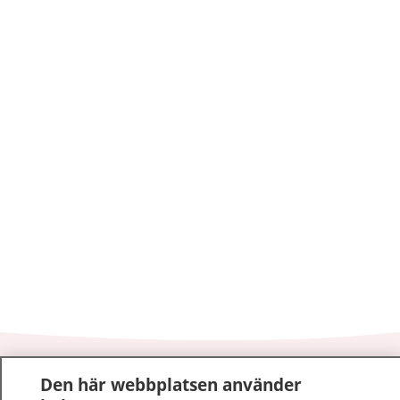
1177
–
tryggt om din hälsa och vård
Den här webbplatsen använder