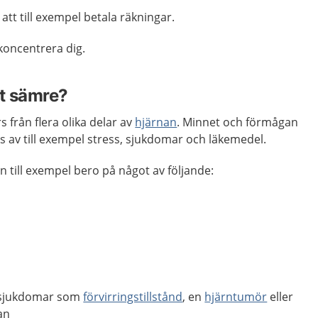
att till exempel betala räkningar.
 koncentrera dig.
et sämre?
 från flera olika delar av
hjärnan
. Minnet och förmågan
as av till exempel stress, sjukdomar och läkemedel.
n till exempel bero på något av följande:
r sjukdomar som
förvirringstillstånd
, en
hjärntumör
eller
an