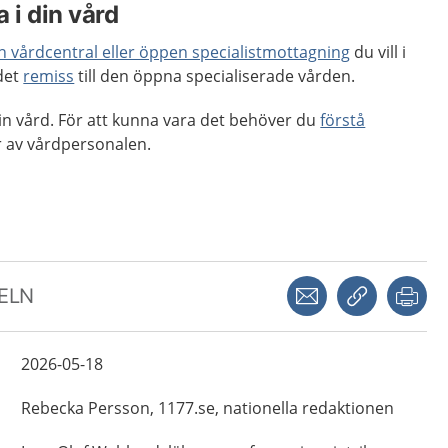
 i din vård
en vårdcentral eller öppen specialistmottagning
du vill i
 det
remiss
till den öppna specialiserade vården.
 din vård. För att kunna vara det behöver du
förstå
 av vårdpersonalen.
Dela via mejl
Kopiera län
Skr
KELN
2026-05-18
Rebecka
Persson,
1177.se, nationella redaktionen