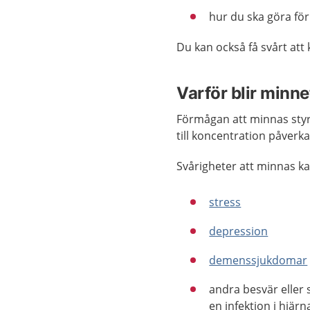
hur du ska göra för 
Du kan också få svårt att
Varför blir minn
Förmågan att minnas styrs
till koncentration påverk
Svårigheter att minnas ka
stress
depression
demenssjukdomar
andra besvär elle
en infektion i hjärn