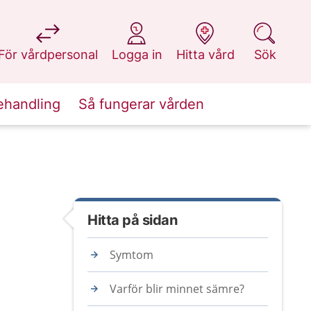
på 1177.se
på 1177.se
på 1177.se
på 1177.se
För vårdpersonal
Logga in
Hitta vård
Sök
ehandling
Så fungerar vården
Hitta på sidan
Symtom
Varför blir minnet sämre?