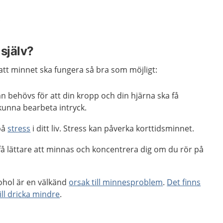
.
själv?
r att minnet ska fungera så bra som möjligt:
n behövs för att din kropp och din hjärna ska få
kunna bearbeta intryck.
på
stress
i ditt liv. Stress kan påverka korttidsminnet.
få lättare att minnas och koncentrera dig om du rör på
kohol är en välkänd
orsak till minnesproblem
.
Det finns
ill dricka mindre
.