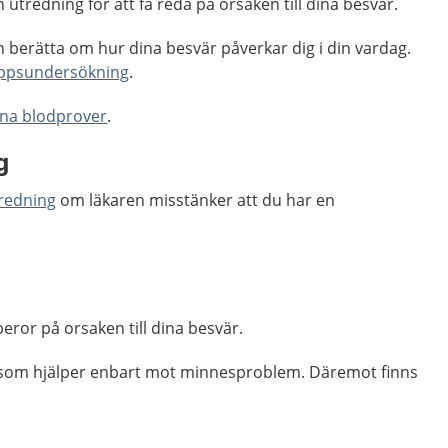
utredning för att få reda på orsaken till dina besvär.
h berätta om hur dina besvär påverkar dig i din vardag.
ppsundersökning
.
na blodprover
.
g
redning
om läkaren misstänker att du har en
eror på orsaken till dina besvär.
l som hjälper enbart mot minnesproblem. Däremot finns