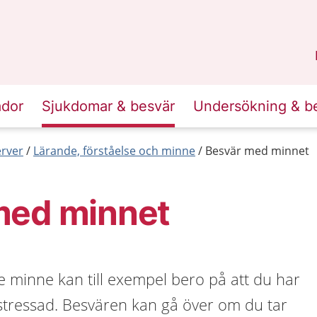
n
Skåne
.
ador
Sjukdomar & besvär
Undersökning & b
erver
Lärande, förståelse och minne
Besvär med minnet
med minnet
ämre minne kan till exempel bero på att du har
är stressad. Besvären kan gå över om du tar