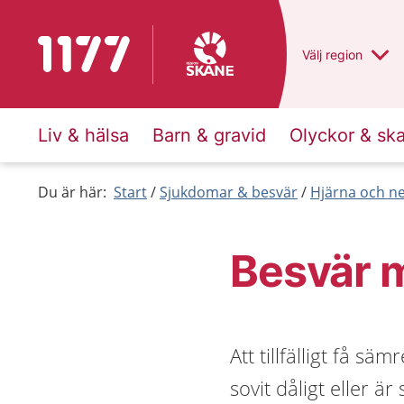
Till startsidan för 1177
Du har valt regio
Välj
en annan
region
Liv & hälsa
Barn & gravid
Olyckor & sk
Du är här:
Start
Sjukdomar & besvär
Hjärna och n
Besvär 
Att tillfälligt få s
sovit dåligt eller 