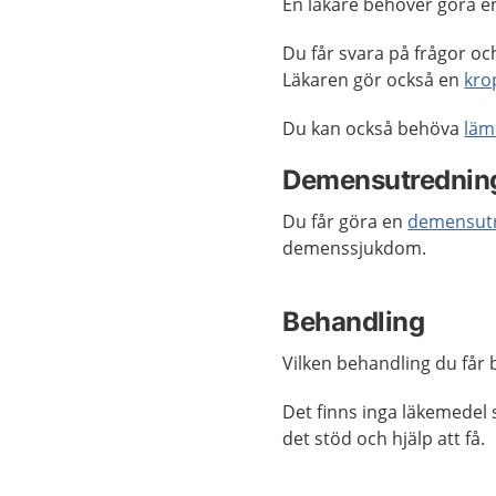
En läkare behöver göra en 
Du får svara på frågor oc
Läkaren gör också en
kro
Du kan också behöva
läm
Demensutrednin
Du får göra en
demensut
demenssjukdom.
Behandling
Vilken behandling du får b
Det finns inga läkemede
det stöd och hjälp att få.