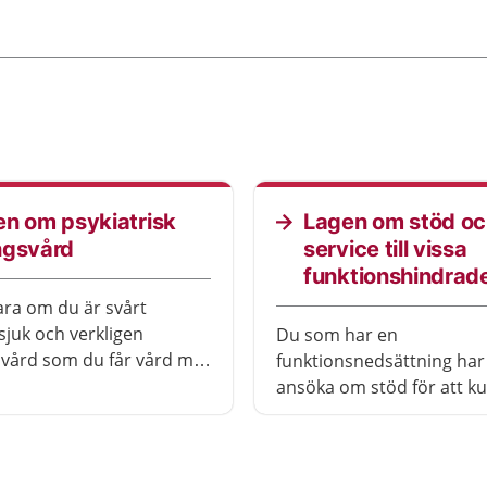
n om psykiatrisk
Lagen om stöd o
ngsvård
service till vissa
funktionshindrade
ara om du är svårt
sjuk och verkligen
Du som har en
vård som du får vård mot
funktionsnedsättning har 
. Det kallas psykiatrisk
ansöka om stöd för att k
rd.
ett så bra och självständi
möjligt. Det är syftet med
om stöd och service till vi