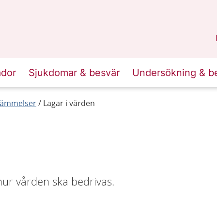
n
Skåne
.
ador
Sjukdomar & besvär
Undersökning & b
tämmelser
Lagar i vården
hur vården ska bedrivas.