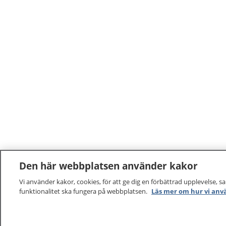
Den här webbplatsen använder kakor
Vi använder kakor, cookies, för att ge dig en förbättrad upplevelse, s
funktionalitet ska fungera på webbplatsen.
Läs mer om hur vi anv
1177
–
tryggt om din hälsa och vård