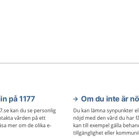
funktionshindrade, LSS.
in på 1177
Om du inte är nö
7.se kan du se personlig
Du kan lämna synpunkter ell
takta vården på ett
nöjd med den vård du har få
läsa mer om de olika e-
kan till exempel gälla beha
tillgänglighet eller kommun