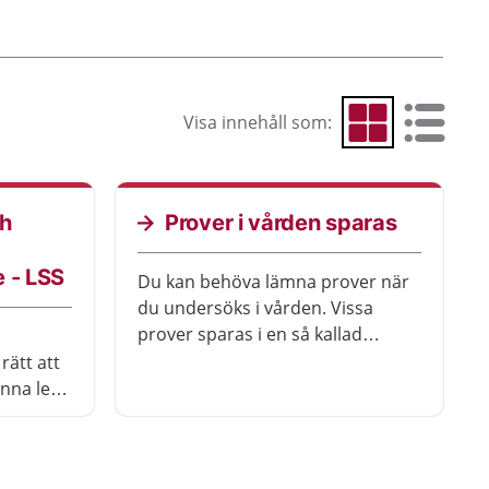
Visa innehåll som:
Visa som rutnät
Visa som 
ch
Prover i vården sparas
 - LSS
Du kan behöva lämna prover när
du undersöks i vården. Vissa
prover sparas i en så kallad
biobank. Proverna sparas framför
rätt att
allt för att din vård ska bli så bra
unna leva
och säker som möjligt.
gt liv som
 lagen
ssa