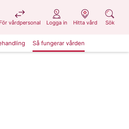
på 1177.se
på 1177.se
på 1177.se
på 1177.se
För vårdpersonal
Logga in
Hitta vård
Sök
ehandling
Så fungerar vården