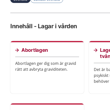
Innehåll - Lagar i vården
Abortlagen
Lage
två
Abortlagen ger dig som är gravid
rätt att avbryta graviditeten.
Det är b
psykiskt 
behöver 
din vilja
tvångsvå