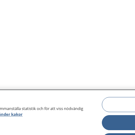
Det gäller också vid tandvår
ammanställa statistik och för att viss nödvändig
änder kakor