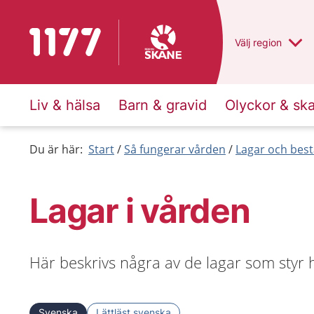
Till startsidan för 1177
Du har valt regio
Välj
en annan
region
Liv & hälsa
Barn & gravid
Olyckor & sk
Du är här:
Start
Så fungerar vården
Lagar och bes
Lagar i vården
Här beskrivs några av de lagar som styr 
Svenska
Lättläst svenska