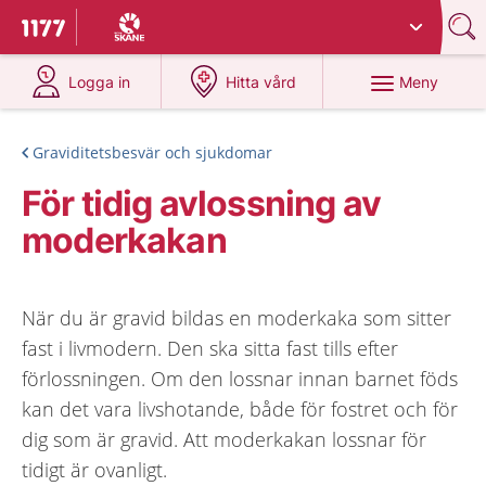
Du har valt region
Skåne
.
Till startsidan för 1177
på 1177.se
på 1177.se
Meny
Logga in
Hitta vård
Graviditetsbesvär och sjukdomar
För tidig avlossning av
moderkakan
När du är gravid bildas en moderkaka som sitter
fast i livmodern. Den ska sitta fast tills efter
förlossningen. Om den lossnar innan barnet föds
kan det vara livshotande, både för fostret och för
dig som är gravid. Att moderkakan lossnar för
tidigt är ovanligt.