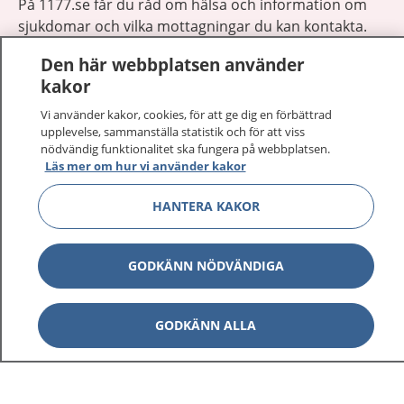
På 1177.se får du råd om hälsa och information om
sjukdomar och vilka mottagningar du kan kontakta.
Logga in för att läsa din journal och göra dina
Den här webbplatsen använder
vårdärenden. Ring telefonnummer 1177 för
kakor
sjukvårdsrådgivning dygnet runt.
1177 ger dig råd när du vill må bättre.
Vi använder kakor, cookies, för att ge dig en förbättrad
upplevelse, sammanställa statistik och för att viss
nödvändig funktionalitet ska fungera på webbplatsen.
Läs mer om hur vi använder kakor
HANTERA KAKOR
Visa inn
1177 på flera språk
GODKÄNN NÖDVÄNDIGA
Visa inn
Om 1177
Visa inn
GODKÄNN ALLA
Kontakt
Behandling av personuppgifter