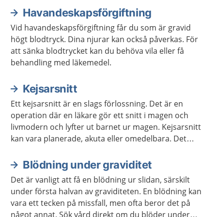
Havandeskapsförgiftning
Vid havandeskapsförgiftning får du som är gravid
högt blodtryck. Dina njurar kan också påverkas. För
att sänka blodtrycket kan du behöva vila eller få
behandling med läkemedel.
Kejsarsnitt
Ett kejsarsnitt är en slags förlossning. Det är en
operation där en läkare gör ett snitt i magen och
livmodern och lyfter ut barnet ur magen. Kejsarsnitt
kan vara planerade, akuta eller omedelbara. Det
beror på hur bråttom det är att få ut barnet. Det
finns olika anledningar till att det blir kejsarsnitt.
Blödning under graviditet
Det är vanligt att få en blödning ur slidan, särskilt
under första halvan av graviditeten. En blödning kan
vara ett tecken på missfall, men ofta beror det på
något annat. Sök vård direkt om du blöder under