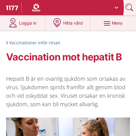
Du har valt region
Skåne
.
Till startsidan för 1177
på 1177.se
på 1177.se
Meny
Logga in
Hitta vård
Vaccinationer inför resan
Vaccination mot hepatit B
Hepatit B är en ovanlig sjukdom som orsakas av
virus. Sjukdomen sprids framför allt genom blod
och vid oskyddat sex. Viruset orsakar en kronisk
sjukdom, som kan bli mycket allvarlig.