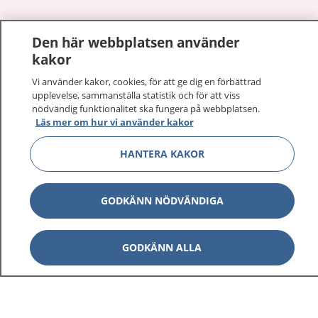
Den här webbplatsen använder
Visa inn
1177 på flera språk
kakor
Visa inn
Vi använder kakor, cookies, för att ge dig en förbättrad
Om 1177
upplevelse, sammanställa statistik och för att viss
nödvändig funktionalitet ska fungera på webbplatsen.
Visa inn
Läs mer om hur vi använder kakor
Kontakt
HANTERA KAKOR
Behandling av personuppgifter
GODKÄNN NÖDVÄNDIGA
Hantering av kakor
GODKÄNN ALLA
Inställningar för kakor
1177 – en tjänst från
Inera.