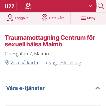
Du har valt region
Skåne
.
Till startsidan för 1177
på 1177.se
på 1177.se
Meny
Logga in
Hitta vård
Traumamottagning Centrum för
sexuell hälsa Malmö
Claesgatan 7, Malmö
Visa på karta
Vägbeskrivning
Våra e-tjänster