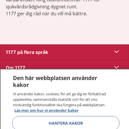
sjukvårdsrådgivning dygnet runt.
1177 ger dig råd när du vill må bättre.
Visa inn
1177 på flera språk
Visa inn
Om 1177
Den här webbplatsen använder
Visa inn
Kontakt
kakor
Vi använder kakor, cookies, för att ge dig en förbättrad
upplevelse, sammanställa statistik och för att viss
Behandling av personuppgifter
nödvändig funktionalitet ska fungera på webbplatsen.
Läs mer om hur vi använder kakor
Hantering av kakor
HANTERA KAKOR