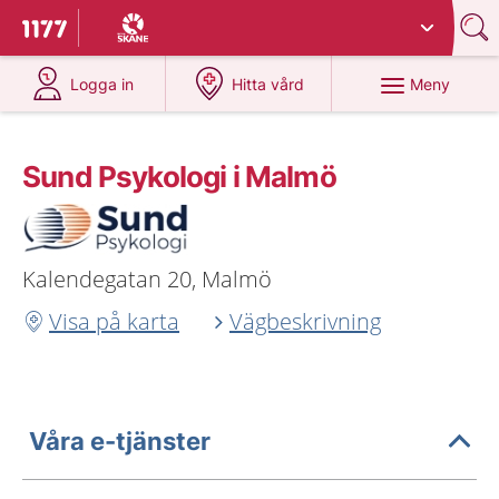
Du har valt region
Skåne
.
Till startsidan för 1177
på 1177.se
på 1177.se
Meny
Logga in
Hitta vård
Sund Psykologi i Malmö
Kalendegatan 20, Malmö
Visa på karta
Vägbeskrivning
Våra e-tjänster