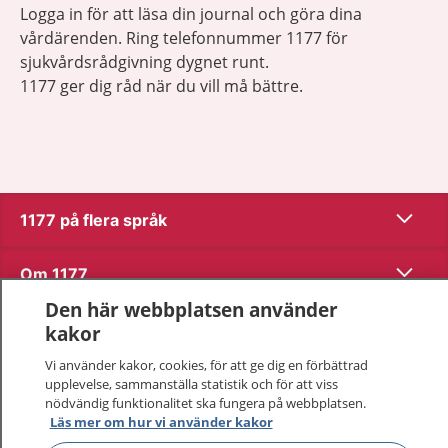
Logga in för att läsa din journal och göra dina
vårdärenden. Ring telefonnummer 1177 för
sjukvårdsrådgivning dygnet runt.
1177 ger dig råd när du vill må bättre.
Visa inn
1177 på flera språk
Visa inn
Om 1177
Den här webbplatsen använder
Visa inn
Kontakt
kakor
Vi använder kakor, cookies, för att ge dig en förbättrad
upplevelse, sammanställa statistik och för att viss
Behandling av personuppgifter
nödvändig funktionalitet ska fungera på webbplatsen.
Läs mer om hur vi använder kakor