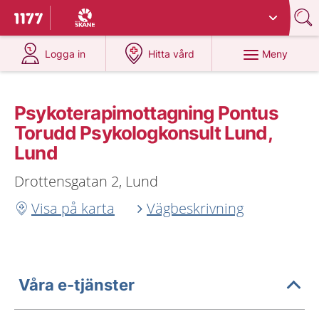
Du har valt region
Skåne
.
Till startsidan för 1177
på 1177.se
på 1177.se
Meny
Logga in
Hitta vård
Psykoterapimottagning Pontus
Torudd Psykologkonsult Lund,
Lund
Drottensgatan 2, Lund
Visa på karta
Vägbeskrivning
Våra e-tjänster