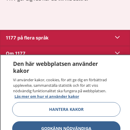
Visa inn
1177 på flera språk
Visa inn
Om 1177
Den här webbplatsen använder
Visa inn
Kontakt
kakor
Vi använder kakor, cookies, för att ge dig en förbättrad
upplevelse, sammanställa statistik och för att viss
Behandling av personuppgifter
nödvändig funktionalitet ska fungera på webbplatsen.
Läs mer om hur vi använder kakor
Hantering av kakor
HANTERA KAKOR
Inställningar för kakor
GODKÄNN NÖDVÄNDIGA