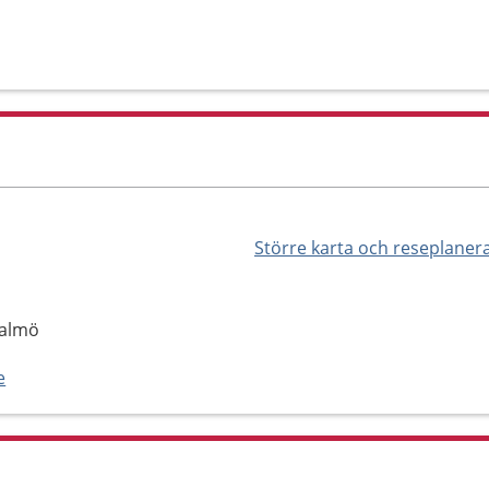
Större karta och reseplaner
Malmö
e