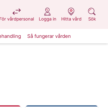
på 1177.se
på 1177.se
på 1177.se
på 1177.se
För vårdpersonal
Logga in
Hitta vård
Sök
ehandling
Så fungerar vården