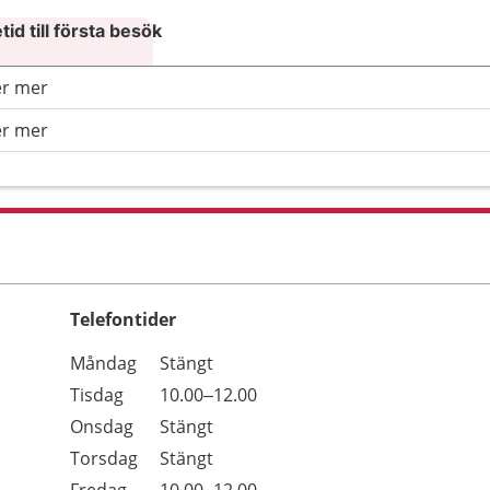
id till första besök
er mer
er mer
Telefontider
Öppettider
Kommentarer
Måndag
Stängt
Dag
Tisdag
10.00–12.00
Onsdag
Stängt
Torsdag
Stängt