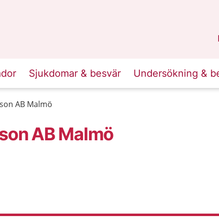
n
Skåne
.
ador
Sjukdomar & besvär
Undersökning & b
lsson AB Malmö
lsson AB Malmö