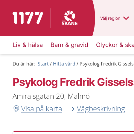
Till startsidan för 1177
Du har valt regio
Välj
en annan
region
Liv & hälsa
Barn & gravid
Olyckor & sk
Du är här:
Start
Hitta vård
Psykolog Fredrik Gisse
Psykolog Fredrik Gisse
Amiralsgatan 20, Malmö
Visa på karta
Vägbeskrivning