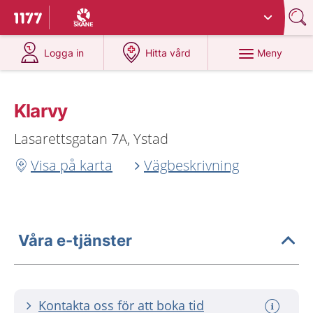
Du har valt region
Skåne
.
Till startsidan för 1177
på 1177.se
på 1177.se
Meny
Logga in
Hitta vård
Klarvy
Lasarettsgatan 7A, Ystad
Visa på karta
Vägbeskrivning
Våra e-tjänster
Kontakta oss för att boka tid