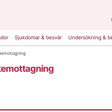
n
Skåne
.
ador
Sjukdomar & besvär
Undersökning & b
kemottagning
kemottagning