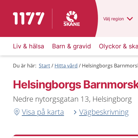
Till startsidan för 1177
Du har valt regio
Välj
en annan
region
Liv & hälsa
Barn & gravid
Olyckor & sk
Du är här:
Start
Hitta vård
Helsingborgs Barnmors
Helsingborgs Barnmors
Nedre nytorgsgatan 13, Helsingborg
Visa på karta
Vägbeskrivning