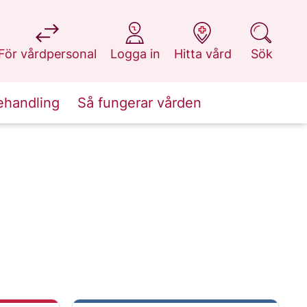
på 1177.se
på 1177.se
på 1177.se
på 1177.se
För vårdpersonal
Logga in
Hitta vård
Sök
ehandling
Så fungerar vården