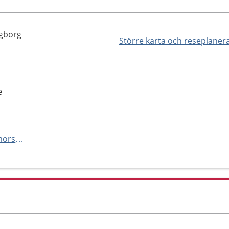
ngborg
Större karta och reseplaner
e
http://www.helsingborgsbarnmorskemottagning.se/